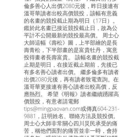
倫多善心人出價2080元後，昨日接連有
溫哥華讀者出較高價競投，該幅有意義
的名畫的競投截止期為明日（17日）。
鑑於此名畫已接近競投截止日，故為公
平計不公開最新的競投最高價。 周士心
大師這幅《壽松》圖，上半部繪的是長
壽青松，下半部畫的是富貴牡丹，寓意
投得畫者長壽富貴。 該幅名畫的競投截
止期是明日，在接近截止期前，先後已
有多名善心讀者出價。 繼多倫多有讀者
出價2080元後，再有讀者致電查詢。在
溫哥華更接連有善心讀者出較高價，反
應熱烈。 希望《明報》讀者繼續踴躍高
價競投，有意者請電郵
tips@mingpaovan.com或傳真604-231-
9881，註明姓名、聯絡方法及競投價。
周士心大師非常關心四川災民承受的痛
苦，稱他們面對的痛苦並非一時，會持