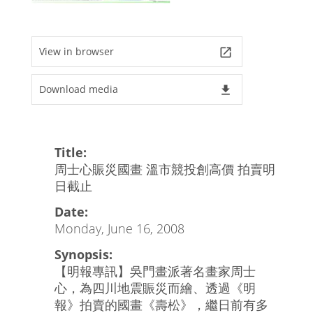
View in browser
launch
Download media
file_download
Title:
周士心賑災國畫 溫市競投創高價 拍賣明
日截止
Date:
Monday, June 16, 2008
Synopsis:
【明報專訊】吳門畫派著名畫家周士
心，為四川地震賑災而繪、透過《明
報》拍賣的國畫《壽松》，繼日前有多