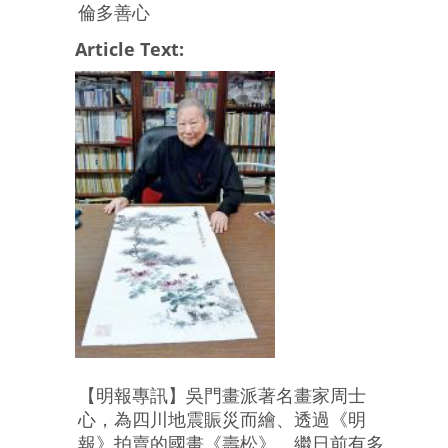
倫多善心
Article Text:
【明報專訊】吳門畫派著名畫家周士
心，為四川地震賑災而繪、透過《明
報》拍賣的國畫《壽松》，繼日前有多