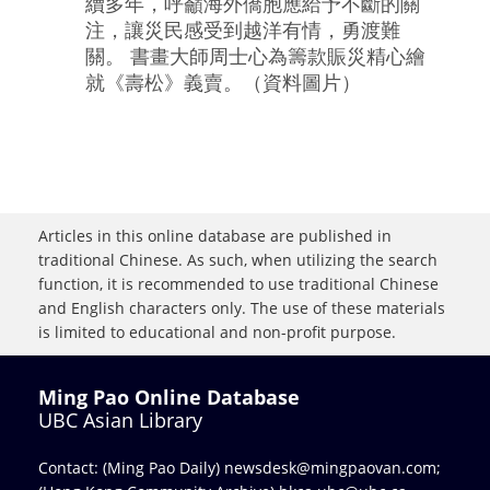
續多年，呼籲海外僑胞應給予不斷的關
注，讓災民感受到越洋有情，勇渡難
關。 書畫大師周士心為籌款賑災精心繪
就《壽松》義賣。（資料圖片）
Articles in this online database are published in
traditional Chinese. As such, when utilizing the search
function, it is recommended to use traditional Chinese
and English characters only. The use of these materials
is limited to educational and non-profit purpose.
Ming Pao Online Database
UBC Asian Library
Contact: (Ming Pao Daily)
newsdesk@mingpaovan.com
;