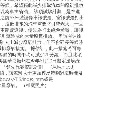
擎等候，希望藉此減少排隊汽車的廢氣排放
以為車主省油。 該項試驗計劃，是在進
之前63米裝設停車訊號燈。當訊號燈打出
時，燈後排隊的汽車需要將引擎熄火；一旦
的車龍疏道後，便改為打出綠色燈號，讓後
引擎造成的大量廢氣排放。 卑詩省運輸
以讓駕駛人士減少廢氣排放，但不會延長等候時
排廢氣措施。 據估計，此一措施將可每
等候的時間平均可減少20分鐘，而且此項
美國華盛頓州在今年6月20日擬定邊境綠
領先旅客資訊計劃」（Advanced
前的Nexus快線，讓駕駛人士更加容易策劃過境時間及
a/ATIS/index.htm或是
製造大量廢氣。 （檔案照片）