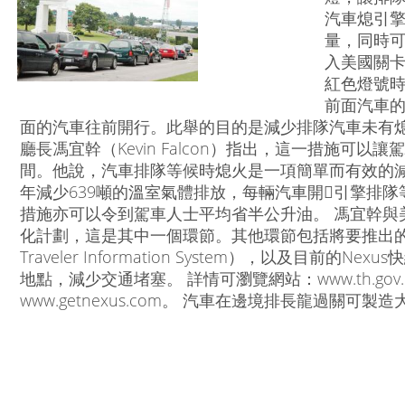
汽車熄引
量，同時可
入美國關卡
紅色燈號
前面汽車
面的汽車往前開行。此舉的目的是減少排隊汽車未有熄
廳長馮宜幹（Kevin Falcon）指出，這一措施可
間。他說，汽車排隊等候時熄火是一項簡單而有效的減
年減少639噸的溫室氣體排放，每輛汽車開引擎排隊
措施亦可以令到駕車人士平均省半公升油。 馮宜幹與
化計劃，這是其中一個環節。其他環節包括將要推出的「
Traveler Information System），以及目
地點，減少交通堵塞。 詳情可瀏覽網站：www.th.gov.bc.c
www.getnexus.com。 汽車在邊境排長龍過關可