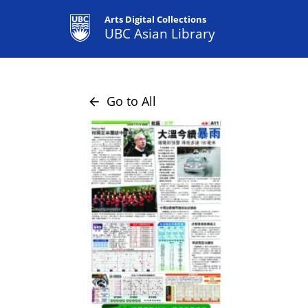
Arts Digital Collections
UBC Asian Library
Go to All
arrow_back