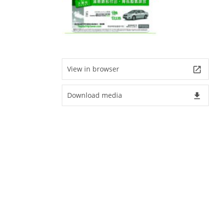
View in browser
launch
Download media
file_download