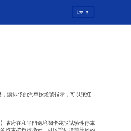
Log in
燈，讓排隊的汽車按燈號指示，可以讓紅
訊】省府在和平門邊境關卡裝設試驗性停車
隊的汽車按燈號指示，可以讓紅燈前等候的