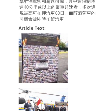
擊醉酒駕駛和超速司機，其中逾限制時
速40公里或以上的嚴重超速者，多次違
規最高可扣押汽車60日。而醉酒駕車的
司機會被即時扣留汽車
Article Text: