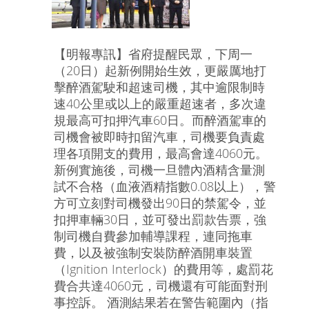
【明報專訊】省府提醒民眾，下周一
（20日）起新例開始生效，更嚴厲地打
擊醉酒駕駛和超速司機，其中逾限制時
速40公里或以上的嚴重超速者，多次違
規最高可扣押汽車60日。而醉酒駕車的
司機會被即時扣留汽車，司機要負責處
理各項開支的費用，最高會達4060元。
新例實施後，司機一旦體內酒精含量測
試不合格（血液酒精指數0.08以上），警
方可立刻對司機發出90日的禁駕令，並
扣押車輛30日，並可發出罰款告票，強
制司機自費參加輔導課程，連同拖車
費，以及被強制安裝防醉酒開車裝置
（Ignition Interlock）的費用等，處罰花
費合共達4060元，司機還有可能面對刑
事控訴。 酒測結果若在警告範圍內（指