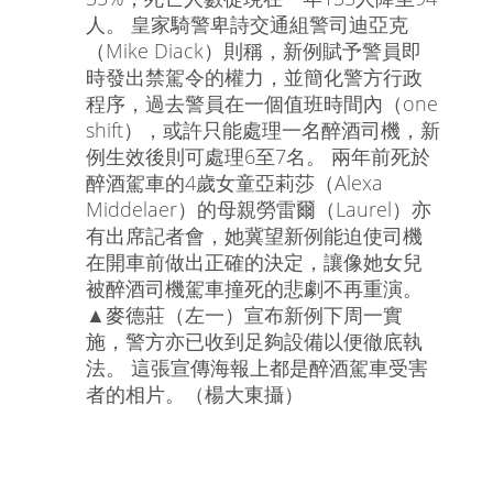
人。 皇家騎警卑詩交通組警司迪亞克
（Mike Diack）則稱，新例賦予警員即
時發出禁駕令的權力，並簡化警方行政
程序，過去警員在一個值班時間內（one
shift），或許只能處理一名醉酒司機，新
例生效後則可處理6至7名。 兩年前死於
醉酒駕車的4歲女童亞莉莎（Alexa
Middelaer）的母親勞雷爾（Laurel）亦
有出席記者會，她冀望新例能迫使司機
在開車前做出正確的決定，讓像她女兒
被醉酒司機駕車撞死的悲劇不再重演。
▲麥德莊（左一）宣布新例下周一實
施，警方亦已收到足夠設備以便徹底執
法。 這張宣傳海報上都是醉酒駕車受害
者的相片。（楊大東攝）