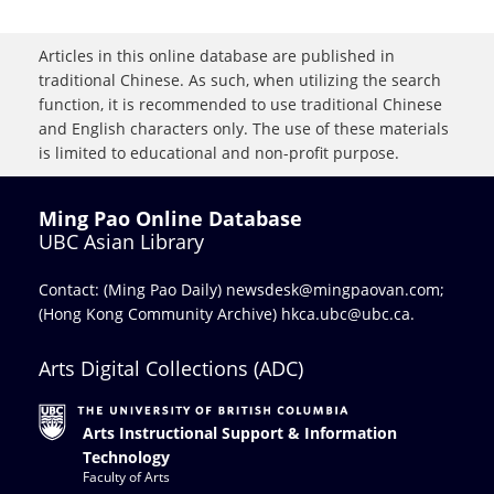
Articles in this online database are published in
traditional Chinese. As such, when utilizing the search
function, it is recommended to use traditional Chinese
and English characters only. The use of these materials
is limited to educational and non-profit purpose.
Ming Pao Online Database
UBC Asian Library
Contact: (Ming Pao Daily)
newsdesk@mingpaovan.com
;
(Hong Kong Community Archive)
hkca.ubc@ubc.ca
.
Arts Digital Collections (ADC)
Arts Instructional Support & Information
Technology
Faculty of Arts