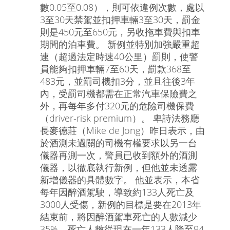
數0.05至0.08），則可依違例次數，處以
3至30天禁駕並扣押車輛3至30天，罰金
則是450元至650元，另收拖車費與扣車
期間的泊車費。 新例並特別加強嚴重超
速（超過法定時速40公里）罰則，使警
員能夠扣押車輛7至60天，罰款368至
483元，並罰司機扣3分，並且往後3年
內，受罰司機都需在正常汽車保險費之
外，再每年多付320元的危險司機保費
（driver-risk premium）。 卑詩法務廳
長麥德莊（Mike de Jong）昨日表示，由
於酒測未過關的司機有權要求以另一台
儀器再測一次，警員已收到額外的酒測
儀器，以徹底執行新例，但他並未透露
新增儀器的具體數字。 他並表示，本省
每年因醉酒駕駛，導致約133人死亡及
3000人受傷，新例的目標是要在2013年
結束前，將因醉酒駕車死亡的人數減少
35%，死亡人數從現在一年133人降至94