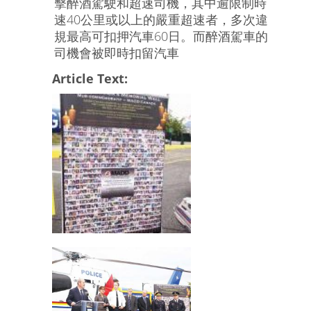
擊醉酒駕駛和超速司機，其中逾限制時
速40公里或以上的嚴重超速者，多次違
規最高可扣押汽車60日。而醉酒駕車的
司機會被即時扣留汽車
Article Text: