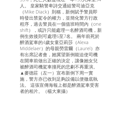
人。 皇家騎警卑詩交通組警司迪亞克
（Mike Diack）則稱，新例賦予警員即
時發出禁駕令的權力，並簡化警方行政
程序，過去警員在一個值班時間內（one
shift），或許只能處理一名醉酒司機，新
例生效後則可處理6至7名。 兩年前死於
醉酒駕車的4歲女童亞莉莎（Alexa
Middelaer）的母親勞雷爾（Laurel）亦
有出席記者會，她冀望新例能迫使司機
在開車前做出正確的決定，讓像她女兒
被醉酒司機駕車撞死的悲劇不再重演。
▲麥德莊（左一）宣布新例下周一實
施，警方亦已收到足夠設備以便徹底執
法。 這張宣傳海報上都是醉酒駕車受害
者的相片。（楊大東攝）