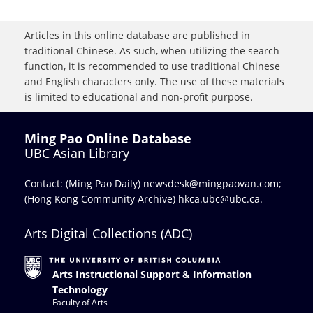
Articles in this online database are published in
traditional Chinese. As such, when utilizing the search
function, it is recommended to use traditional Chinese
and English characters only. The use of these materials
is limited to educational and non-profit purpose.
Ming Pao Online Database
UBC Asian Library
Contact: (Ming Pao Daily)
newsdesk@mingpaovan.com
;
(Hong Kong Community Archive)
hkca.ubc@ubc.ca
.
Arts Digital Collections (ADC)
Arts Instructional Support & Information
Technology
Faculty of Arts