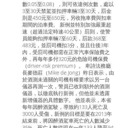
數0.05至0.08），則可依違例次數，處以
3至30天禁駕並扣押車輛3至30天，罰金
則是450元至650元，另收拖車費與扣車
期間的泊車費。 新例並特別加強嚴重超
速（超過法定時速40公里）罰則，使警
員能夠扣押車輛7至60天，罰款368至
483元，並罰司機扣3分，並且往後3年
內，受罰司機都需在正常汽車保險費之
外，再每年多付320元的危險司機保費
（driver-risk premium）。 卑詩法務廳
長麥德莊（Mike de Jong）昨日表示，由
於酒測未過關的司機有權要求以另一台
儀器再測一次，警員已收到額外的酒測
儀器，以徹底執行新例，但他並未透露
新增儀器的具體數字。 他並表示，本省
每年因醉酒駕駛，導致約133人死亡及
3000人受傷，新例的目標是要在2013年
結束前，將因醉酒駕車死亡的人數減少
35%，死亡人數從現在一年133人降至94