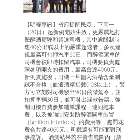
【明報專訊】省府提醒民眾，下周一
（20日）起新例開始生效，更嚴厲地打
擊醉酒駕駛和超速司機，其中逾限制時
速40公里或以上的嚴重超速者，多次違
規最高可扣押汽車60日。而醉酒駕車的
司機會被即時扣留汽車，司機要負責處
理各項開支的費用，最高會達4060元。
新例實施後，司機一旦體內酒精含量測
試不合格（血液酒精指數0.08以上），警
方可立刻對司機發出90日的禁駕令，並
扣押車輛30日，並可發出罰款告票，強
制司機自費參加輔導課程，連同拖車
費，以及被強制安裝防醉酒開車裝置
（Ignition Interlock）的費用等，處罰花
費合共達4060元，司機還有可能面對刑
事控訴。 酒測結果若在警告範圍內（指