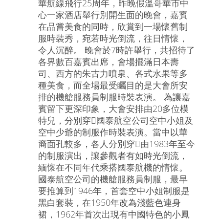
華航線飛行25周年，昨晚假溫哥華市中
心一家酒店舉行別開生面的晚會，嘉賓
在品嘗美食的同時，欣賞到一場懷舊制
服時裝秀，宛若時光倒流，往日情懷，
令人沉醉。 晚會於7時許舉行，共招待了
各界數百嘉賓出席，會場擺滿日本壽
司、西方的朱古力噴泉、各式水果等多
種美食，而全場最受矚目的是大會所安
排的機艙服務員制服時裝表演。 為讓嘉
賓留下更深印象，大會安排由20多位模
特兒，分別穿國泰航空公司空中小姐及
空中少爺的制服作時裝表演。當中以華
裔面孔較多，各人分別穿由1983年至今
的制服演出，讓參觀者有如時光倒流，
緬懷在不同年代乘搭國泰航機的情懷。
國泰航空公司的機艙服務員制服，最早
要推算到1946年，首套空中小姐制服是
黑白套裝，在1950年改為淺藍色連身
裙，1962年首次出現有中國特色的小鳳