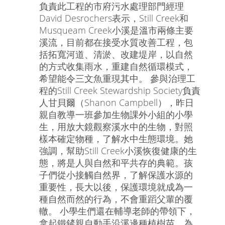
負責此工程的市府污水處理部門經理
David Desrochers表示，Still Creek和
Musqueam Creek小溪是溫市兩條主要
溪流，目前都在接受水質改善工程，包
括拓寬河道、清淤、改建堤岸，以自然
的方式收集雨水，重建自然循環模式，
希望能令三文魚重現其中。 參與治理工
程的Still Creek Stewardship Society負責
人甘貝爾（Shanon Campbell），昨日
親自教導一班參加生物課外小組的小學
生，用放大鏡觀察溪水中的生物，對照
樣本確定物種，了解水中生態環境。她
強調，幫助Still Creek小溪恢復健康的生
態，將是人與自然和平共存的典範。孩
子們從小接觸自然界，了解保護水源的
重要性，長大以後，保護環境就成為一
種自然而然的行為，不會重蹈父輩的覆
轍。 小學生們還在輔導老師的帶領下，
拿起鐵鏟親自動手沿溪邊種植樹苗，為