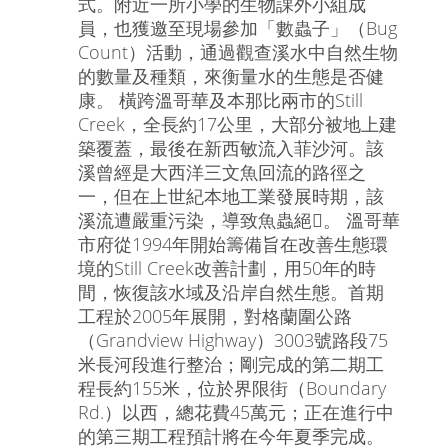
式。附近一所小學的生物課外小組成
員，也獲邀至現場參加「數蟲子」（Bug
Count）活動，通過觀查溪水中自然生物
的數量及種類，來衡量水的生態是否健
康。 橫跨溫哥華及本那比兩市的Still
Creek，全長約17公里，大部分被地上建
築覆蓋，最後在新西敏流入菲沙河。該
溪曾經是大西洋三文魚回流的路徑之
一，但在上世紀本地工業發展時期，該
溪流遭嚴重污染，導致魚蟲絕。 溫哥華
市府從1994年開始籌備旨在改善生態環
境的Still Creek改善計劃，用50年的時
間，恢復該水域及沿岸自然生態。首期
工程於2005年展開，對格蘭圍公路
（Grandview Highway）3003號路段75
米長河段進行整治；剛完成的第二期工
程長約155米，位於界限街（Boundary
Rd.）以西，總花費45萬元；正在進行中
的第三期工程預計將在今年夏季完成。