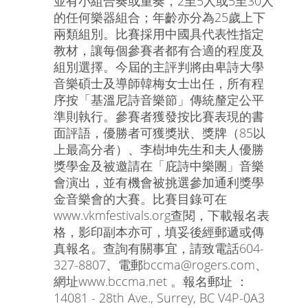
並有小組合奏或重奏，2至5人或5至30人
的任何樂器組合；年齡亦分為25歲上下
兩類組別。比賽採用中國具代表性指定
教材，讓每個參賽者都有合適的程度及
組別選擇。今屆的主評判將由卑詩大學
音樂碩士及導師韓梅女士出任，所有程
序按「基溫尼詩音樂節」傳統釐定公平
準則執行。參賽者獲發按比賽表現的書
面評語，優勝者可獲獎狀、獎牌（85以
上最高分者）、李樹坤先生和夫人優勝
獎學金及被邀請在「庇詩中樂團」音樂
會演出，並有機會被挑選參加通利獎學
金音樂會的大賽。比賽目錄可在
www.vkmfestivals.org查閱，下載報名表
格，影印副本亦可，填妥後經郵遞或傳
真報名。查詢有關事宜，請致電話604-
327-8807、電郵bccma@rogers.com、
網址www.bccma.net 。報名郵址 ：
14081 - 28th Ave., Surrey, BC V4P-0A3