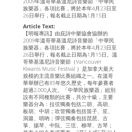
2009年溫哥華基溫尼詩音樂節「中華民
族樂器」各項比賽，將於本年4月23日至
26日舉行，報名截止日期為1月15日
Article Text:
【明報專訊】由庇詩中樂協會協辦的
2009年溫哥華基溫尼詩音樂節「中華民
族樂器」各項比賽，將於本年4月23日至
26日舉行，報名截止日期為1月15日。溫
哥華基溫尼詩音樂節（Vancouver
Kiwanis Music Festival ）是加拿大最大
規模的主流音樂比賽組織之一。在溫哥
華舉辦已有85年悠久歷史，每年參賽者
超過2,000人次。「中華民族樂器」組別
設有不同種類的比賽，共分十級，主要
樂器分為﹕拉弦獨奏包括二胡、高胡、
板胡、中胡；吹管獨奏包括笛子、笙、
洞簫、嗩吶；彈弦獨奏包括琵琶、古
箏、揚琴、中阮、三弦、柳琴、古琴；