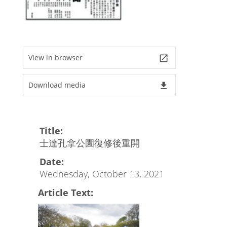
View in browser
launch
Download media
file_download
Title:
士達孔拿公園復修後重開
Date:
Wednesday, October 13, 2021
Article Text: