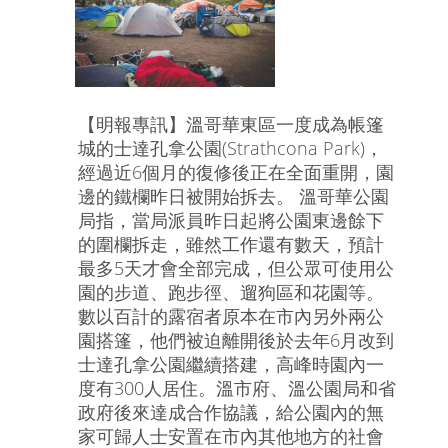
【明報專訊】溫哥華東區一度成為帳篷
城的士達孔拿公園(Strathcona Park)，
經過近6個月的復修後正在全面重開，園
邊的鐵欄昨日被開始拆去。 溫哥華公園
局指，當局派員昨日起將公園東邊餘下
的圍欄拆走，雖然工作還有數天，預計
最多5天才會全部完成，但公眾可使用公
園的步道、跑步徑、遛狗區和花園等。
數以百計的露宿者原本在市內另外兩公
園搭篷，他們被迫離開後於去年6月改到
士達孔拿公園繼續搭建，高峰時園內一
度有300人居住。溫市府、溫公園局和省
政府後來達成合作協議，給公園內的無
家可歸人士安置在市內其他地方的社會