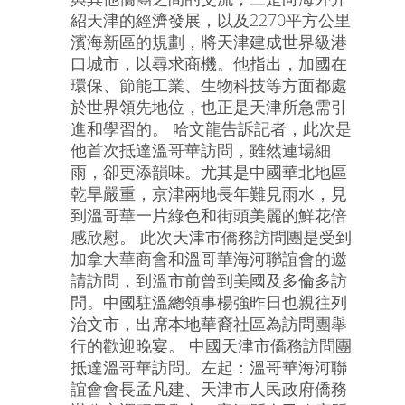
紹天津的經濟發展，以及2270平方公里
濱海新區的規劃，將天津建成世界級港
口城市，以尋求商機。他指出，加國在
環保、節能工業、生物科技等方面都處
於世界領先地位，也正是天津所急需引
進和學習的。 哈文龍告訴記者，此次是
他首次抵達溫哥華訪問，雖然連場細
雨，卻更添韻味。尤其是中國華北地區
乾旱嚴重，京津兩地長年難見雨水，見
到溫哥華一片綠色和街頭美麗的鮮花倍
感欣慰。 此次天津市僑務訪問團是受到
加拿大華商會和溫哥華海河聯誼會的邀
請訪問，到溫市前曾到美國及多倫多訪
問。中國駐溫總領事楊強昨日也親往列
治文市，出席本地華裔社區為訪問團舉
行的歡迎晚宴。 中國天津市僑務訪問團
抵達溫哥華訪問。左起：溫哥華海河聯
誼會會長孟凡建、天津市人民政府僑務