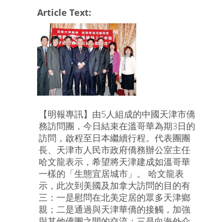
Article Text:
【明報專訊】由5人組成的中國天津市僑
務訪問團，今日結束在溫哥華為期3日的
訪問，啟程至日本繼續行程。代表團團
長、天津市人民市政府僑務辦公室主任
哈文龍表示，希望將天津建成如溫哥華
一樣的「生態宜居城市」。 哈文龍表
示，此次到美國及加拿大訪問的目的有
三：一是慰問在北美定居的眾多天津鄉
親；二是通過與天津華僑的接觸，加強
與其他僑團之間的交流；三是向海外介