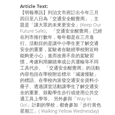
Article Text:
【明報專訊】列治文市府訂出今年三月
四日至八日為「交通安全醒覺周」，主
題是「讓大眾的未來更安全」(Keep Our
Future Safe)。 「交通安全醒覺周」已經
在列市推行數年，每年都是在三月進
行。活動目的是讓中小學生更了解交通
安全的重要，駕駛者在駛經學校附近時
能夠更小心，進而改善不良的駕駛習
慣，考慮利用腳踏車或公共運輸等不同
工具代步。 「交通安全醒覺周」的活動
內容包括在學校附近標示「減速慢駛」
的標語、在學校內派發交通安全資料小
冊子、透過課堂活動讓學生了解交通安
全的重要、鼓勵學生步行或使用公共交
通工具上學等。 另外參與「Way to
Go!」計劃的學校，都會參加「步行黃色
星期三」( Walking Yellow Wednesday)