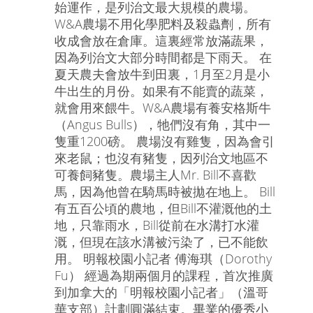
始運作，是列治文最大規模的農場。
W&A農場不用化學肥料及殺蟲劑，所有
收成會放在倉庫。這裏經常放滿蔬果，
因為列治文大部分時間都是下雨天。 在
夏天農夫會放牛到田裏，1月至2月是小
牛出生的月份。如果有不能賣的蔬菜，
就會用來餵牛。W&A農場有養安格斯牛
（Angus Bulls），牠們沒有角，其中一
隻重1200磅。 農場沒有雞隻，因為會引
來老鼠；也沒有豬隻，因列治文地區不
可養飼豬隻。農場主人Mr. Bill不喜歡
馬，因為他曾在騎馬時被拋在地上。 Bill
有五百公頃的農地，但Bill不灌溉他的土
地，只靠雨水，Bill從前在水溝打水灌
溉，但現在該水溝被污染了，已不能飲
用。 明報校園小記者 傅海琪（Dorothy
Fu） 經過為期兩個月的課程，首次推廣
到加拿大的「明報校園小記者」（溫哥
華支部）計劃圓滿結束。畢業的優秀小