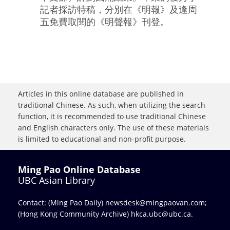
記者採訪特稿，分別在《明報》及逢周
五免費取閱的《明聲報》刊登。
Articles in this online database are published in
traditional Chinese. As such, when utilizing the search
function, it is recommended to use traditional Chinese
and English characters only. The use of these materials
is limited to educational and non-profit purpose.
Ming Pao Online Database
UBC Asian Library
Contact: (Ming Pao Daily)
newsdesk@mingpaovan.com
;
(Hong Kong Community Archive)
hkca.ubc@ubc.ca
.