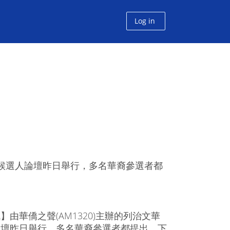
Log in
華裔候選人論壇昨日舉行，多名華裔參選者都
】由華僑之聲(AM1320)主辦的列治文華
論壇昨日舉行，多名華裔參選者都提出，下