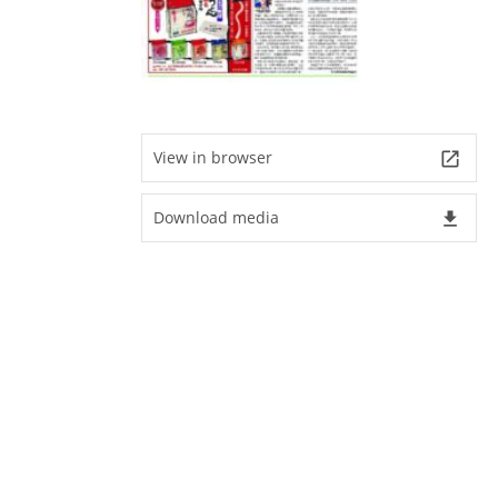
View in browser
launch
Download media
file_download