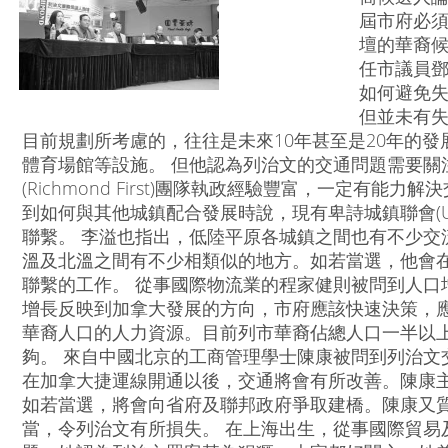
屆市府必
壇的華裔
任市議員鄧
如何避免
但並未有
目前規劃所考慮的，往往是未來10年甚至是20年的
體育場館等設施。 但他認為列治文的交通問題需要關
(Richmond First)團隊執政經驗豐富，一定有
到如何與其他城鎮配合發展時說，現有卑詩城鎮聯會(U
聯繫。 李溢也指出，低陸平原各城鎮之間也有不少交
溫及北溫之間有不少相類似的地方。如若當選，他會
聯繫的工作。 從事國際物流業的程家健則被問到人口
增長反映到加拿大發展的方向，市府應該快速決策，
華裔人口的人力資源。目前列市華裔佔總人口一半以
夠。 來自中國北京的工商管理學士陳康被問到列治文
在加拿大捷運線開通以後，交通將會有所改善。陳康
如若當選，將會向省府及聯邦政府爭取建橋。陳康又
當，令列治文有所損失。 在上海出生，從事國際貿易