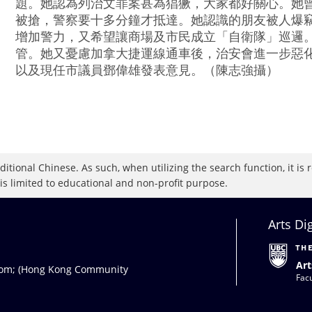
題。她認為列治文罪案甚為猖獗，大家都好關心。她
被搶，警察要十多分鐘才抵達。她認識的朋友被人爆竊
增加警力，又希望讓商場及市民成立「自衛隊」巡邏
管。她又憂慮加拿大捷運線通車後，治安會進一步惡化
以及現任市議員鄧偉雄發表意見。（陳志強攝）
raditional Chinese. As such, when utilizing the search function, it 
 is limited to educational and non-profit purpose.
Arts Di
Art
com
; (Hong Kong Community
Facu