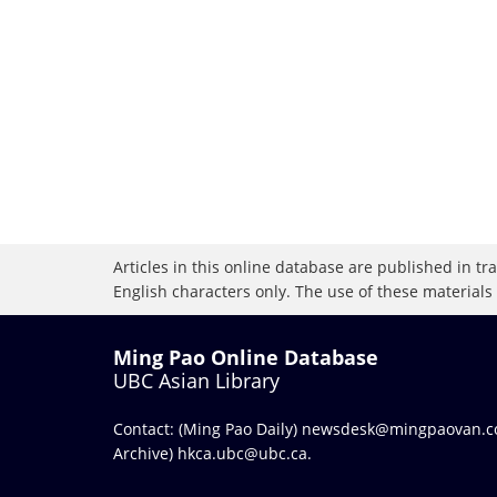
Articles in this online database are published in t
English characters only. The use of these materials
Ming Pao Online Database
UBC Asian Library
Contact: (Ming Pao Daily)
newsdesk@mingpaovan.
Archive)
hkca.ubc@ubc.ca
.