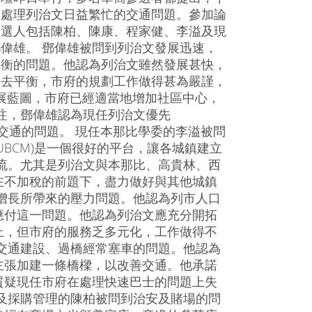
須處理列治文日益繁忙的交通問題。參加論
候選人包括陳柏、陳康、程家健、李溢及現
偉雄。 鄧偉雄被問到列治文發展迅速，
失衡的問題。他認為列治文雖然發展甚快，
失去平衡，市府的規劃工作做得甚為嚴謹，
發展藍圖，市府已經適當地增加社區中心，
注，鄧偉雄認為現任列治文優先
能力解決交通的問題。 現任本那比學委的李溢被問
BCM)是一個很好的平台，讓各城鎮建立
流。尤其是列治文與本那比、高貴林、西
在不加稅的前題下，盡力做好與其他城鎮
增長所帶來的壓力問題。他認為列市人口
應付這一問題。他認為列治文應充分開拓
上，但市府的服務乏多元化，工作做得不
交通建設、過橋經常塞車的問題。他認為
主張加建一條橋樑，以改善交通。他承諾
質疑現任市府在處理快速巴士的問題上失
及採購管理的陳柏被問到治安及賭場的問