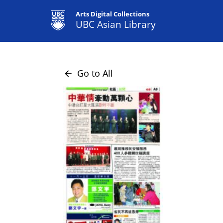
Arts Digital Collections
UBC Asian Library
Go to All
arrow_back