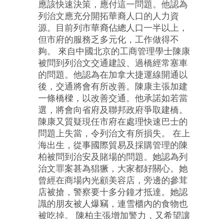
應該快速決策，應付這一問題。他認為
列治文應充分開拓華裔人口的人力資
源。目前列市華裔佔總人口一半以上，
但市府的服務乏多元化，工作做得不
夠。 來自中國北京的工商管理學士陳康
被問到列治文交通建設、過橋經常塞車
的問題。他認為在加拿大捷運線開通以
後，交通將會有所改善。陳康主張加建
一條橋樑，以改善交通。他承諾如若當
選，將會向省府及聯邦政府爭取建橋。
陳康又質疑現任市府在處理快速巴士的
問題上失當，令列治文有所損失。 在上
海出生，從事國際貿易及採購管理的陳
柏被問到治安及賭場的問題。她認為列
治文罪案甚為猖獗，大家都好關心。她
曾經在商場內光顧美容店，旁邊的參茸
店被搶，警察要十多分鐘才抵達。她認
識的朋友被人爆竊，連雪櫃內的食物也
被吃掉。 陳柏主張增加警力，又希望讓