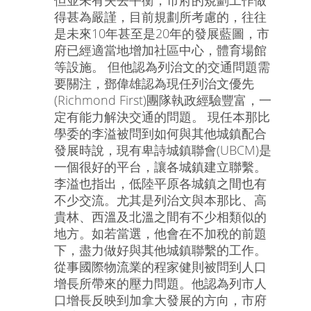
但並未有失去平衡，市府的規劃工作做
得甚為嚴謹，目前規劃所考慮的，往往
是未來10年甚至是20年的發展藍圖，市
府已經適當地增加社區中心，體育場館
等設施。 但他認為列治文的交通問題需
要關注，鄧偉雄認為現任列治文優先
(Richmond First)團隊執政經驗豐富，一
定有能力解決交通的問題。 現任本那比
學委的李溢被問到如何與其他城鎮配合
發展時說，現有卑詩城鎮聯會(UBCM)是
一個很好的平台，讓各城鎮建立聯繫。
李溢也指出，低陸平原各城鎮之間也有
不少交流。尤其是列治文與本那比、高
貴林、西溫及北溫之間有不少相類似的
地方。如若當選，他會在不加稅的前題
下，盡力做好與其他城鎮聯繫的工作。
從事國際物流業的程家健則被問到人口
增長所帶來的壓力問題。他認為列市人
口增長反映到加拿大發展的方向，市府