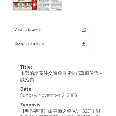
View in browser
launch
Download media
file_download
Title:
市選論壇關注交通發展 列市5華裔候選人
談抱負
Date:
Sunday, November 2, 2008
Synopsis:
【明報專訊】由華僑之聲(AM1320)主辦