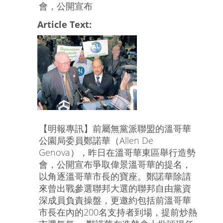
會，公開宣布
Article Text:
【明報專訊】前屬無黨派聯盟的溫哥華
公園局委員鄭諾華（Allen De
Genova），昨日在溫哥華東區舉行造勢
會，公開宣布爭取偉景溫哥華的提名，
以角逐溫哥華市長的寶座。鄭諾華除請
來曾出戰參選聯邦大選的聯邦自由黨資
深成員負責操盤，更邀約包括前溫哥華
市長在內的200名支持者到場，提前炒熱