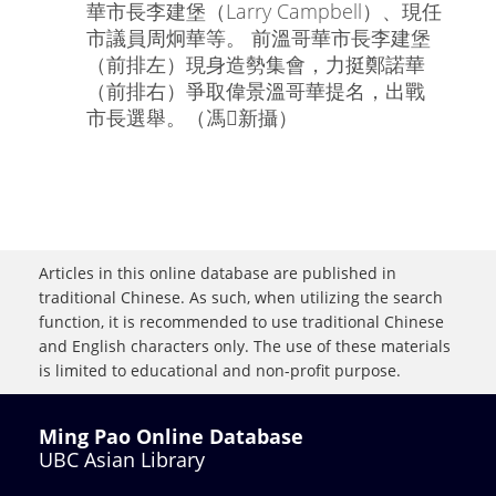
華市長李建堡（Larry Campbell）、現任
市議員周炯華等。 前溫哥華市長李建堡
（前排左）現身造勢集會，力挺鄭諾華
（前排右）爭取偉景溫哥華提名，出戰
市長選舉。（馮新攝）
Articles in this online database are published in
traditional Chinese. As such, when utilizing the search
function, it is recommended to use traditional Chinese
and English characters only. The use of these materials
is limited to educational and non-profit purpose.
Ming Pao Online Database
UBC Asian Library