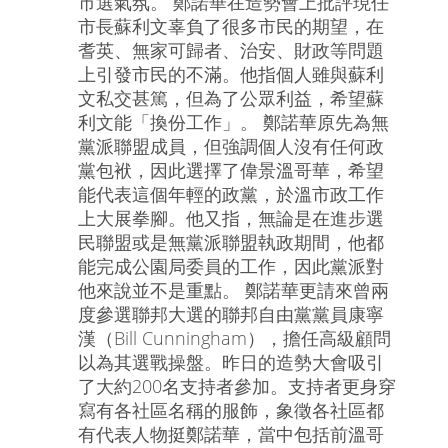
市選氣氛。 鄭諾華在造勢會上批評現任
市長蘇利文辜負了很多市民的期望，在
耆英、無家可歸者、治安、財政等問題
上引發市民的不滿。他指個人雖與蘇利
文私交甚篤，但為了公眾利益，希望蘇
利文能「換份工作」。 鄭諾華原先為無
黨派聯盟成員，但強調個人沒有任何政
黨包袱，因此選擇了偉景溫哥華，希望
能代表這個年輕的政黨，於溫市政工作
上大展拳腳。他又指，無論是在進步選
民聯盟或是無黨派聯盟執政期間，他都
能完成公園局委員的工作，因此黨派對
他來說並不是重點。 鄭諾華更請來曾兩
度參選聯邦大選的聯邦自由黨黨員康寧
漢（Bill Cunningham），擔任高級顧問
以為其選戰操盤。昨日的造勢大會吸引
了大約200名支持者參加。支持者更身穿
寫有各社區名稱的服飾，象徵各社區都
有代表人物挺鄭諾華，當中包括前溫哥