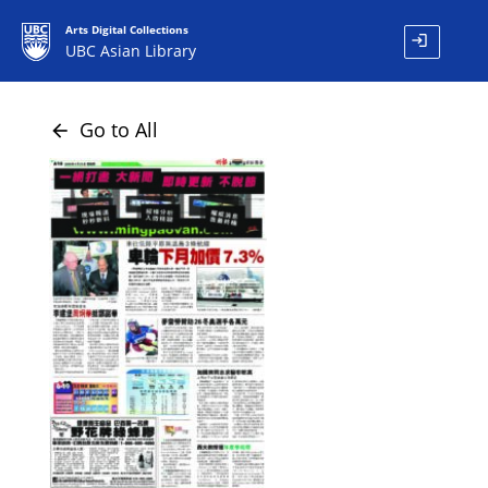
Arts Digital Collections
login
UBC Asian Library
Go to All
arrow_back