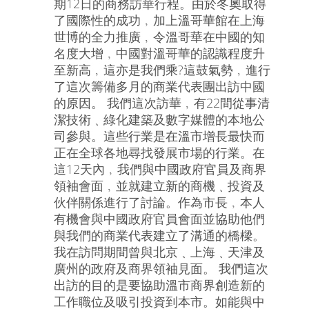
期12日的商務訪華行程。由於冬奧取得
了國際性的成功﹐加上溫哥華館在上海
世博的全力推廣﹐令溫哥華在中國的知
名度大增﹐中國對溫哥華的認識程度升
至新高﹐這亦是我們乘?這鼓氣勢﹐進行
了這次籌備多月的商業代表團出訪中國
的原因。 我們這次訪華﹐有22間從事清
潔技術﹑綠化建築及數字媒體的本地公
司參與。這些行業是在溫市增長最快而
正在全球各地尋找發展市場的行業。在
這12天內﹐我們與中國政府官員及商界
領袖會面﹐並就建立新的商機﹑投資及
伙伴關係進行了討論。作為市長﹐本人
有機會與中國政府官員會面並協助他們
與我們的商業代表建立了溝通的橋樑。
我在訪問期間曾與北京﹑上海﹑天津及
廣州的政府及商界領袖見面。 我們這次
出訪的目的是要協助溫市商界創造新的
工作職位及吸引投資到本市。如能與中