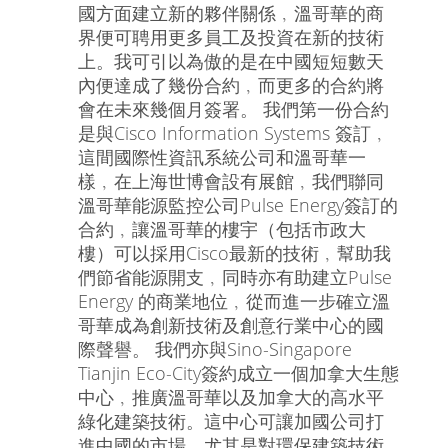
國方面建立新的夥伴關係﹐溫哥華的商
界便可聘用更多員工及投資在新的技術
上。我可引以為傲的是在中國短短數天
內便達成了幾份合約﹐而更多的合約將
會在未來幾個月簽署。 我們第一份合約
是與Cisco Information Systems 簽訂﹐
這間國際性資訊系統公司和溫哥華一
樣﹐在上海世博會設有展館﹐我們聯同
溫哥華能源監控公司Pulse Energy簽訂的
合約﹐讓溫哥華的樓宇（包括市政大
樓）可以採用Cisco最新的技術﹐幫助我
們節省能源開支﹐同時亦有助建立Pulse
Energy 的商業地位﹐從而進一步確立溫
哥華成為創新技術及創意行業中心的國
際聲譽。 我們亦與Sino-Singapore
Tianjin Eco-City簽約成立一個加拿大生態
中心﹐推廣溫哥華以及加拿大的高水平
綠化建築技術。這中心可讓加國公司打
進中國的市場﹐尤其是對環保建築技術