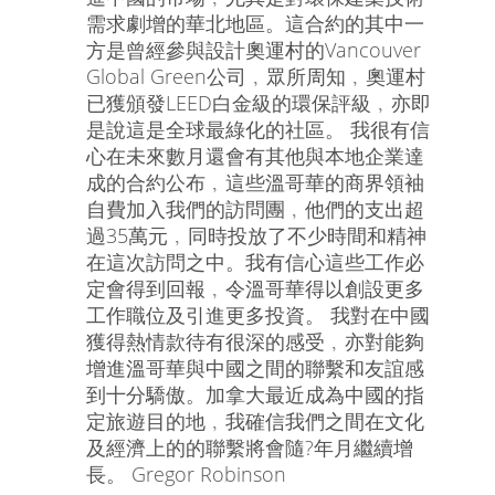
需求劇增的華北地區。這合約的其中一
方是曾經參與設計奧運村的Vancouver
Global Green公司﹐眾所周知﹐奧運村
已獲頒發LEED白金級的環保評級﹐亦即
是說這是全球最綠化的社區。 我很有信
心在未來數月還會有其他與本地企業達
成的合約公布﹐這些溫哥華的商界領袖
自費加入我們的訪問團﹐他們的支出超
過35萬元﹐同時投放了不少時間和精神
在這次訪問之中。我有信心這些工作必
定會得到回報﹐令溫哥華得以創設更多
工作職位及引進更多投資。 我對在中國
獲得熱情款待有很深的感受﹐亦對能夠
增進溫哥華與中國之間的聯繫和友誼感
到十分驕傲。加拿大最近成為中國的指
定旅遊目的地﹐我確信我們之間在文化
及經濟上的的聯繫將會隨?年月繼續增
長。 Gregor Robinson