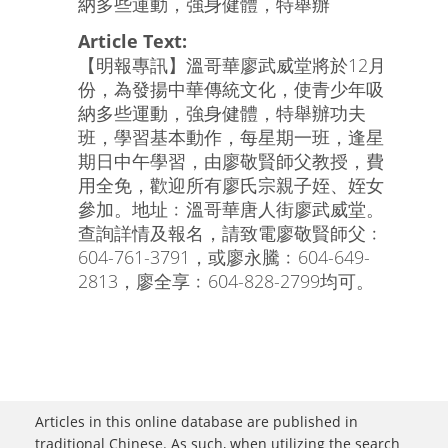
納多些運動，強身健體，特舉辦
Article Text:
【明報專訊】溫哥華廖武威堂將於12月
份，為發揚中華傳統文化，使青少年吸
納多些運動，強身健體，特舉辦功夫
班，學習基本動作，每星期一班，逢星
期日中午學習，由廖敬賢師父教授，費
用全免，歡迎所有廖氏宗親子姪、姪女
參加。地址﹕溫哥華唐人街廖武威堂。
查詢詳情及報名，請致電廖敬賢師父﹕
604-761-3791，或廖永騰﹕604-649-
2813，廖全享﹕604-828-2799均可。
Articles in this online database are published in
traditional Chinese. As such, when utilizing the search