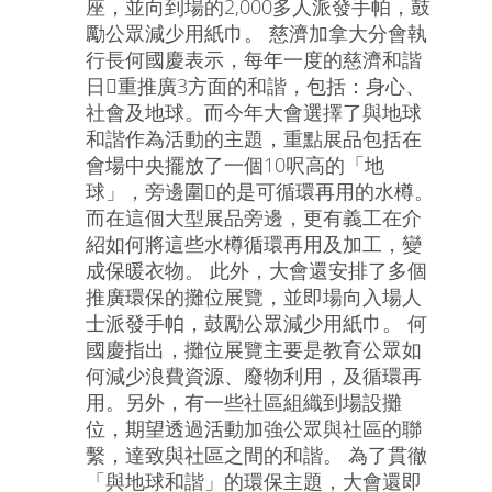
座，並向到場的2,000多人派發手帕，鼓
勵公眾減少用紙巾。 慈濟加拿大分會執
行長何國慶表示，每年一度的慈濟和諧
日重推廣3方面的和諧，包括：身心、
社會及地球。而今年大會選擇了與地球
和諧作為活動的主題，重點展品包括在
會場中央擺放了一個10呎高的「地
球」，旁邊圍的是可循環再用的水樽。
而在這個大型展品旁邊，更有義工在介
紹如何將這些水樽循環再用及加工，變
成保暖衣物。 此外，大會還安排了多個
推廣環保的攤位展覽，並即場向入場人
士派發手帕，鼓勵公眾減少用紙巾。 何
國慶指出，攤位展覽主要是教育公眾如
何減少浪費資源、廢物利用，及循環再
用。另外，有一些社區組織到場設攤
位，期望透過活動加強公眾與社區的聯
繫，達致與社區之間的和諧。 為了貫徹
「與地球和諧」的環保主題，大會還即