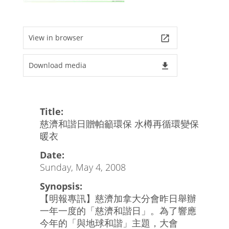
View in browser
launch
Download media
file_download
Title:
慈濟和諧日贈帕籲環保 水樽再循環變保
暖衣
Date:
Sunday, May 4, 2008
Synopsis:
【明報專訊】慈濟加拿大分會昨日舉辦
一年一度的「慈濟和諧日」。為了響應
今年的「與地球和諧」主題，大會