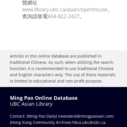
覽網址
www.library.ubc.ca/asian/openhouse。
查詢請致電604-822-2427。
Articles in this online database are published in
traditional Chinese. As such, when utilizing the search
function, it is recommended to use traditional Chinese
and English characters only. The use of these materials
is limited to educational and non-profit purpose.
Ming Pao Online Database
UBC Asian Library
Contact: (Ming Pao Daily)
newsdesk@mingpaovan.com
;
(Hong Kong Community Archive)
hkca.ubc@ubc.ca
.