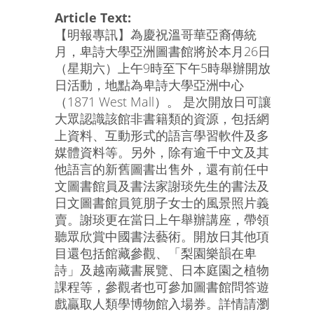
Article Text:
【明報專訊】為慶祝溫哥華亞裔傳統
月，卑詩大學亞洲圖書館將於本月26日
（星期六）上午9時至下午5時舉辦開放
日活動，地點為卑詩大學亞洲中心
（1871 West Mall）。 是次開放日可讓
大眾認識該館非書籍類的資源，包括網
上資料、互動形式的語言學習軟件及多
媒體資料等。另外，除有逾千中文及其
他語言的新舊圖書出售外，還有前任中
文圖書館員及書法家謝琰先生的書法及
日文圖書館員筧朋子女士的風景照片義
賣。謝琰更在當日上午舉辦講座，帶領
聽眾欣賞中國書法藝術。開放日其他項
目還包括館藏參觀、「梨園樂韻在卑
詩」及越南藏書展覽、日本庭園之植物
課程等，參觀者也可參加圖書館問答遊
戲贏取人類學博物館入場券。詳情請瀏