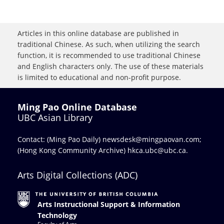
Articles in this online database are published in
traditional Chinese. As such, when utilizing the search
function, it is recommended to use traditional Chinese
and English characters only. The use of these materials
is limited to educational and non-profit purpose.
Ming Pao Online Database
UBC Asian Library
Contact: (Ming Pao Daily)
newsdesk@mingpaovan.com
;
(Hong Kong Community Archive)
hkca.ubc@ubc.ca
.
Arts Digital Collections (ADC)
Arts Instructional Support & Information
Technology