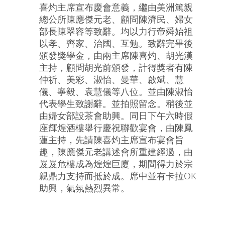
喜灼主席宣布慶會意義，繼由美洲篤親
總公所陳應傑元老、顧問陳濟民、婦女
部長陳翠容等致辭。均以力行帝舜始祖
以孝、齊家、治國、互勉。致辭完畢後
頒發獎學金，由兩主席陳喜灼、胡光漢
主持，顧問胡光前頒發，計得獎者有陳
仲祈、美彩、淑怡、曼華、啟斌、慧
儀、寧毅、袁慧儀等八位。並由陳淑怡
代表學生致謝辭。並拍照留念。稍後並
由婦女部設茶會助興。同日下午六時假
座輝煌酒樓舉行慶祝聯歡宴會，由陳鳳
蓮主持，先請陳喜灼主席宣布宴會旨
趣，陳應傑元老講述會所重建經過，由
岌岌危樓成為煌煌巨廈，期間得力於宗
親鼎力支持而抵於成。席中並有卡拉OK
助興，氣氛熱烈異常。