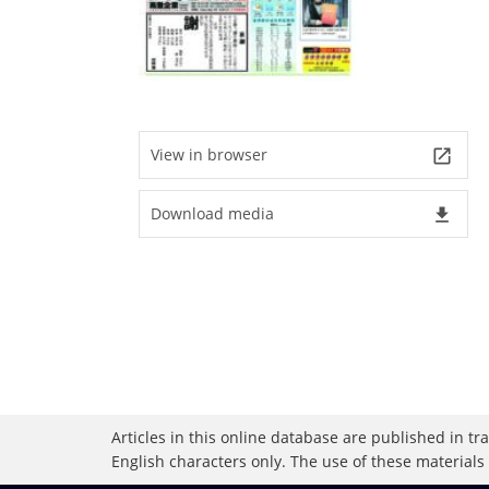
View in browser
launch
Download media
file_download
Articles in this online database are published in t
English characters only. The use of these materials