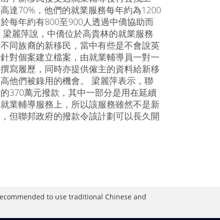
高達70%，他們的就業服務每年約為1200
於每年約有800至900人透過中僑協助而
 梁麗萍說，中僑位於高貴林的就業服務
括不同族裔的新移民，當中有些是不會說英
會針對個案建立檔案，由就業輔導員一對一
助撰寫履歷，同時亦提供僱主的資料給新移
高他們被錄用的機會。 梁麗萍表示，聯
的370萬元撥款，其中一部分是用在延續
的就業輔導服務上，所以該服務雖然不是新
劃，但聯邦政府的撥款令該計劃可以長久開
is recommended to use traditional Chinese and