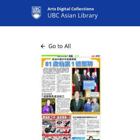
Arts Digital Collections
UBC Asian Library
Go to All
arrow_back