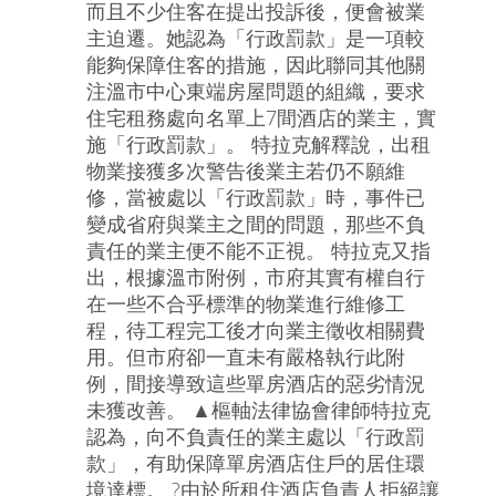
而且不少住客在提出投訴後，便會被業
主迫遷。她認為「行政罰款」是一項較
能夠保障住客的措施，因此聯同其他關
注溫市中心東端房屋問題的組織，要求
住宅租務處向名單上7間酒店的業主，實
施「行政罰款」。 特拉克解釋說，出租
物業接獲多次警告後業主若仍不願維
修，當被處以「行政罰款」時，事件已
變成省府與業主之間的問題，那些不負
責任的業主便不能不正視。 特拉克又指
出，根據溫市附例，市府其實有權自行
在一些不合乎標準的物業進行維修工
程，待工程完工後才向業主徵收相關費
用。但市府卻一直未有嚴格執行此附
例，間接導致這些單房酒店的惡劣情況
未獲改善。 ▲樞軸法律協會律師特拉克
認為，向不負責任的業主處以「行政罰
款」，有助保障單房酒店住戶的居住環
境達標。 ?由於所租住酒店負責人拒絕讓