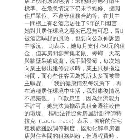
店上榜的原因包括：未能維持應有衛生
標準、在危急情況下仍未予維修、擅闖
住戶單位、不遵守租務合約等。在其中
一間榜上有名酒店居住了9年的DJ坦言，
她對其居住環境之惡劣已忍無可忍，冒
被酒店驅趕的風險，也要向公眾伸訴箇
中慘況。 DJ表示，她每月支付750元的租
金，但其房間卻齊集老鼠、蟑螂，天花
與牆壁裂縫處處，洗手間發霉，每次她
向業主提出維修要求時，業主只是拖延
時間，而有些住客因為投訴太多而被業
主驅趕。 「我的健康情況每況愈下，再
在這種居住環境中生活，我對康復情況
不感樂觀。」DJ歎息道，因為經濟能力
不許可，她無法負擔昂貴租金遷往較佳
的環境。 樞軸法律協會房屋計劃律師特
拉克（Laura Track）表示，省府的住宅
租務處雖設調停制度，協助化解單房酒
店與住客間的租務糾紛，但過程費時，