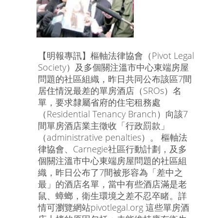
【明報專訊】樞軸法律協會（Pivot Legal
Society）及多個關注溫市中心東端房屋
問題的社區組織，昨日共同公布該區7間
居住情況最差的單房酒店（SROs）名
單，要求隸屬省府的住宅租務處
（Residential Tenancy Branch）向該7
間單房酒店業主徵收「行政罰款」
（administrative penalties）。 樞軸法
律協會、Carnegie社區行動計劃，及多
個關注溫市中心東端房屋問題的社區組
織，昨日公布了7間被形容為「差中之
最」的酒店名單，當中有些酒店滿是老
鼠、蟑螂，衛生環境之差不忍卒睹。詳
情可瀏覽網站pivotlegal.org 這些單房酒