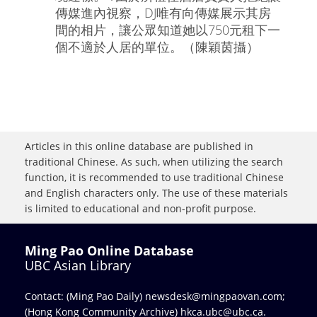
傳媒進內視察，DJ唯有向傳媒展示其房
間的相片，讓公眾知道她以750元租下一
個不適於人居的單位。（陳穎茵攝）
Articles in this online database are published in
traditional Chinese. As such, when utilizing the search
function, it is recommended to use traditional Chinese
and English characters only. The use of these materials
is limited to educational and non-profit purpose.
Ming Pao Online Database
UBC Asian Library
Contact: (Ming Pao Daily)
newsdesk@mingpaovan.com
;
(Hong Kong Community Archive)
hkca.ubc@ubc.ca
.