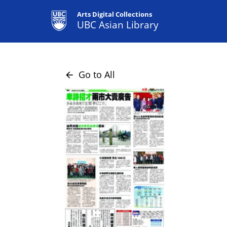
Arts Digital Collections
UBC Asian Library
Go to All
arrow_back