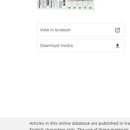
View in browser
launch
Download media
file_download
Articles in this online database are published in t
English characters only. The use of these materials