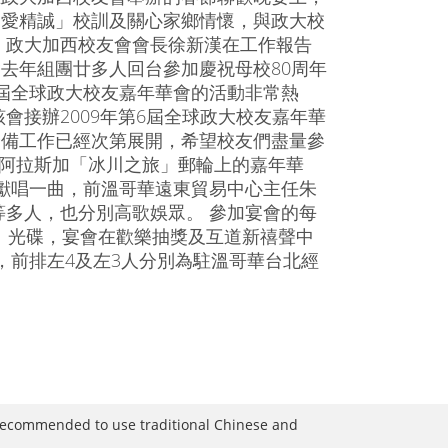
親愛精誠」校訓及關心家鄉情懷，與政大校
 政大加西校友會會長徐新漢在工作報告
去年組團廿多人回台參加慶祝母校80周年
屆全球政大校友嘉年華會的活動非常熱
該會接辦2009年第6屆全球政大校友嘉年華
籌備工作已經次第展開，希望校友們盡量參
月阿拉斯加「冰川之旅」郵輪上的嘉年華
獻唱一曲，前溫哥華遠東貿易中心主任朱
多人，也分別高歌娛眾。 參加宴會的每
」光碟，宴會在歡樂抽獎及互道新禧聲中
，前排左4及左3人分別為駐溫哥華台北經
is recommended to use traditional Chinese and