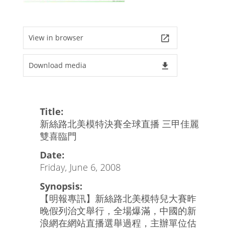
View in browser
launch
Download media
file_download
Title:
新絲路北美模特決賽全球直播 三甲佳麗
雙喜臨門
Date:
Friday, June 6, 2008
Synopsis:
【明報專訊】新絲路北美模特兒大賽昨
晚假列治文舉行，全場爆滿，中國的新
浪網在網站直播選舉過程，主辦單位估