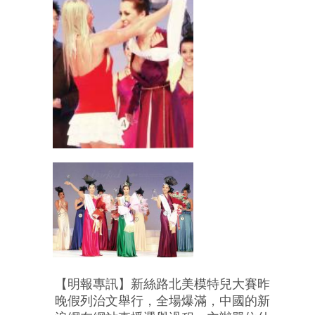
【明報專訊】新絲路北美模特兒大賽昨
晚假列治文舉行，全場爆滿，中國的新