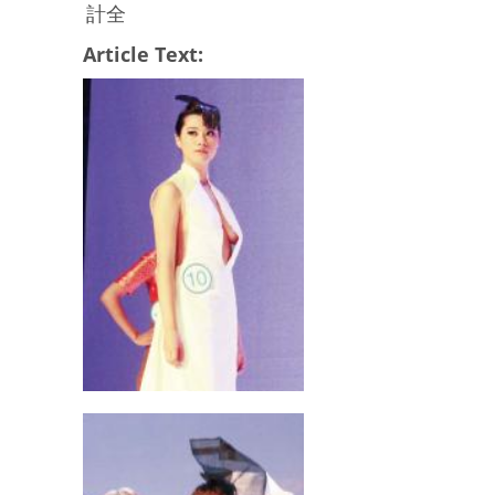
計全
Article Text: