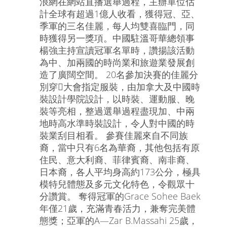
浪網在網站直播選舉過程，主辦單位估
計全球有超過1億人收看，獲得冠、亞、
季軍的三名佳麗，每人均雙喜臨門，同
時獲得另一獎項。中國駐溫哥華總領事
楊強主持宣讀冠軍名單時，讚揚該活動
為中、加兩國的時尚業和旅遊業發展創
造了廣闊空間。 20名參加決賽的佳麗分
別穿大會指定服裝，由加拿大及中國時
裝設計學院設計，以時裝、運動服、晚
裝等亮相，整過選舉過程盡現加、中兩
地時高水準時裝設計，令人對中國的時
裝業刮目相看。 參賽佳麗來自不同族
裔，當中只有6名為華裔，其他包括有原
住民、意大利裔、菲律賓裔、南非裔、
日本裔，各人平均身高約173公分，極具
模特兒體態及多元文化特色，令觀眾十
分讚賞。 奪得冠軍的Grace Sohee Baek
年僅21歲，充滿青春活力，兼奪完美體
態獎；亞軍的A—Zar B.Massahi 25歲，