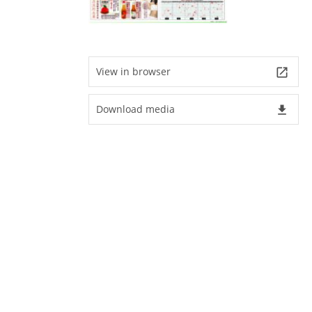
View in browser
launch
Download media
file_download