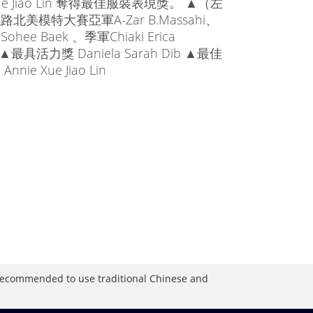
Xue Jiao Lin 奪得最佳服裝表現獎。 ▲（左
北美模特大賽亞軍A-Zar B.Massahi、
Sohee Baek 、季軍Chiaki Erica
 ▲最具活力獎 Daniela Sarah Dib ▲最佳
nie Xue Jiao Lin
is recommended to use traditional Chinese and