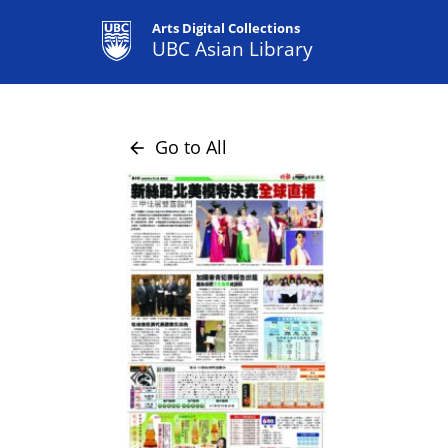
Arts Digital Collections
UBC Asian Library
Go to All
arrow_back