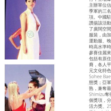
主辦單位估
季軍的三
項。中國
讚揚該活
了廣闊空間
服裝，由
運動服、
時高水準
參賽佳麗來
包括有原
裔，各人平
元文化特色
Sohee 
態獎；亞軍的
熟，兼奪最佳
Shimi
個獎項，分別由
活力獎、25