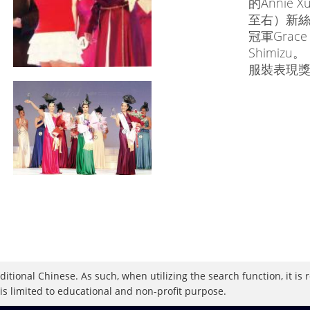
的Annie 
至右）新絲路
冠軍Grace 
Shimizu。
服裝表現獎 An
raditional Chinese. As such, when utilizing the search function, it 
 is limited to educational and non-profit purpose.