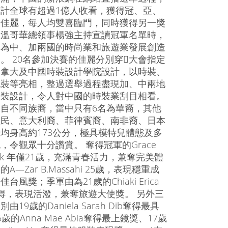
計全球有超過1億人收看，獲得冠、亞、
名佳麗，每人均雙喜臨門，同時獲得另一獎
駐溫哥華總領事楊強主持宣讀冠軍名單時，
動為中、加兩國的時尚業和旅遊業發展創造
。 20名參加決賽的佳麗分別穿大會指定
加拿大及中國時裝設計學院設計，以時裝、
晚裝等亮相，整過選舉過程盡現加、中兩地
時裝設計，令人對中國的時裝業刮目相看。
自不同族裔，當中只有6名為華裔，其他
住民、意大利裔、菲律賓裔、南非裔、日本
均身高約173公分，極具模特兒體態及多
，令觀眾十分讚賞。 奪得冠軍的Grace
Baek 年僅21歲，充滿青春活力，兼奪完美體
A—Zar B.Massahi 25歲，表現穩重成
台風獎；季軍由為21歲的Chiaki Erica
zu奪得，表現活潑，兼奪旅遊大使獎。 另外三
19歲的Daniela Sarah Dib奪得最具
歲的Anna Mae Abia奪得最上鏡獎、17歲