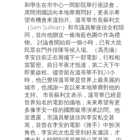
和學生在市中心一間影院舉行座談會，
席間用國語向本地華裔問好，更表示希
望有機會來溫拍片。溫哥華市長蘇利文
（Sam Sullivan）和市議員黎拔佳全程陪
同，並向他贈送一條海藍色圍巾作為禮
物。 討論會開始前一個小時，已有大批
民眾在門外排隊等候入場。（馮亮攝）
李安目前正在籌備下一部電影，行程相
當緊密。前日半夜才抵達，第二天下午
即要啟程。儘管留在溫哥華不到24小
時，他已覺得溫哥華是世界上最美麗的
城市，也感謝一直以來本地華裔對他的
支持。 市長蘇利文表示，溫哥華已經是
世界知名的電影拍攝地，未來希望有更
多像李安一樣的國際級導演來訪問。他
並透露，市議員黎拔佳與李安私交甚
篤，並曾在李安的電影《推手》中扮演
角色，李安此次也是受到好友邀請，才
擠出私人時間到溫哥華與公眾見面。 由