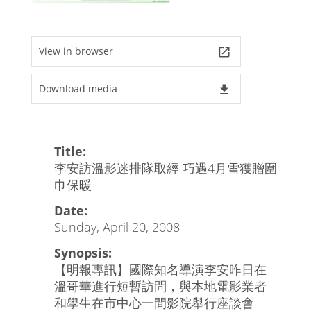
View in browser
launch
Download media
file_download
Title:
李安訪溫影迷排隊取經 巧遇4月雪獲贈圍
巾保暖
Date:
Sunday, April 20, 2008
Synopsis:
【明報專訊】國際知名導演李安昨日在
溫哥華進行短暫訪問，與本地電影業者
和學生在市中心一間影院舉行座談會