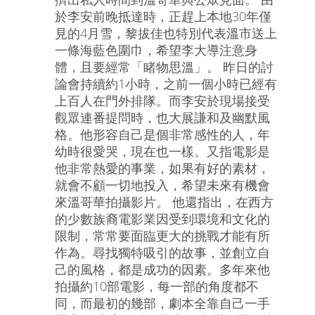
於李安前晚抵達時，正趕上本地30年僅
見的4月雪，黎拔佳也特別代表溫市送上
一條海藍色圍巾，希望李大導注意身
體，且要經常「睹物思溫」。 昨日的討
論會持續約1小時，之前一個小時已經有
上百人在門外排隊。而李安於現場接受
觀眾連番提問時，也大展謙和及幽默風
格。他形容自己是個非常感性的人，年
幼時很愛哭，現在也一樣。又指電影是
他非常熱愛的事業，如果有好的素材，
就會不顧一切地投入，希望未來有機會
來溫哥華拍攝影片。 他還指出，在西方
的少數族裔電影業因受到環境和文化的
限制，常常要面臨更大的挑戰才能有所
作為。尋找獨特吸引的故事，並創立自
己的風格，都是成功的因素。多年來他
拍攝約10部電影，每一部的角度都不
同，而最初的幾部，劇本全靠自己一手