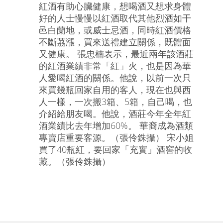
紅酒有助心臟健康，想喝酒又想求身體
好的人士慢慢以紅酒取代其他烈酒如干
邑白蘭地，或威士忌酒，同時紅酒價格
不斷茘漲，買來送禮建立關係，既體面
又健康。 張忠楠表示，最近兩年該酒莊
的紅酒業績非常「紅」火，也是因為華
人愛喝紅酒的關係。他說，以前一次只
來買幾瓶回家自用的客人，現在也與西
人一樣，一次搬3箱、5箱，自己喝，也
介紹給朋友喝。他說，酒莊今年全年紅
酒業績比去年增加60%。 華裔成為酒類
專賣店重要客源。（張伶銖攝） 宋小姐
買了40瓶紅，要回家「充實」酒窖的收
藏。（張伶銖攝）