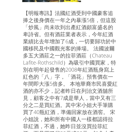
【明報專訊】法國紅酒受到中國豪客追
捧之後身價在一年之內暴漲5倍，但這股
「炒風」尚未吹到出產紅酒頗富盛名的
卑詩省。但有酒莊業者表示，今年紅酒
業績比去年增加了6成，一切要歸功於中
國移民及中國觀光客的捧場。 法國波爾
多五大酒莊之一的拉菲酒莊（Chateau
Lafite-Rothschild）為吸引中國買家，特
別在明年起發售的2008年紅酒瓶身寫上
紅色的「八」字，「酒花」預售價在一
年間即大漲5倍多。 本地華裔市民喜愛紅
酒的亦不少，記者昨日在列治文酒舖所
見，顧客之中有7成是華人，當中又有三
分之二是買紅酒。其中宋小姐大手筆購
買了40瓶紅酒，準備回家放在酒窖。 宋
小姐說，她和所有中國人一樣都認得拉
菲紅酒，不過，她昨日並沒買拉菲紅