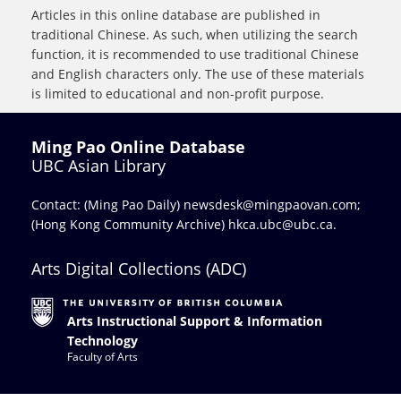
Articles in this online database are published in
traditional Chinese. As such, when utilizing the search
function, it is recommended to use traditional Chinese
and English characters only. The use of these materials
is limited to educational and non-profit purpose.
Ming Pao Online Database
UBC Asian Library
Contact: (Ming Pao Daily)
newsdesk@mingpaovan.com
;
(Hong Kong Community Archive)
hkca.ubc@ubc.ca
.
Arts Digital Collections (ADC)
Arts Instructional Support & Information
Technology
Faculty of Arts