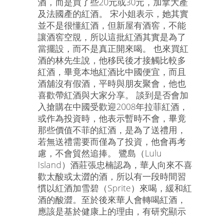
酒，而是買了些20元或30元，加拿大產
及法國產的紅酒。 宋小姐表示，她其實
並不是很懂紅酒，但新屋有酒窖，不能
讓酒窖空覑，所以這批紅酒其實是為了
當擺設，而不是真正開來喝。 也來買紅
酒的林先生說，他移民後才接觸比較多
紅酒，畢竟本地紅酒比中國便宜，而且
酒舖沒有假酒，平時與朋友聚會，他也
喜歡帶紅酒與大家分享。 談到是否會加
入搶購在中國受歡迎2008年拉菲紅酒，
或作為投資時，他表示暫時不會，畢竟
那些價值不菲的紅酒，是為了送禮用，
若無送禮需要而僅為了投資，他會再考
慮，不會貿然追捧。 鷺島（Lulu
Island）酒莊張忠楠認為，華人向來不喜
歡太酸或太澀的酒，所以有一段時間習
慣以紅酒加雪碧（Sprite）來喝，緩和紅
酒的酸澀。至於後來華人會轉喝紅酒，
應該是基於健康上的理由，有研究顯示