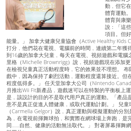
動﹐但它
體育運動。 阿
體育與康樂活
說﹕「這
項目。但
能量。」 加拿大健康兒童協會（Active Healthy Ki
打分﹐他們花在電視、電腦前的時間﹐連續第二年獲得丁
到16歲的加拿大兒童﹐每天在電視、視頻遊戲和電腦
里格（Michelle Brownrigg）說﹐視頻遊戲現
在檢視兒童真正活動程度時﹐它的效果並不理想。 布
戲中﹐因為保持了劇烈活動﹐運動程度還算接近。但
程度低得多。」 任天堂加拿大公司（Nintendo Cana
月推出Wii Fit新產品﹐遊戲迷可以在特製的平衡板
是﹐該設計的目的不是取代用戶真正的運動。「產品
意不是真正促進人體健康﹐或取代運動計劃。」 兒童球類運
（Carmella Gelgor）說﹐真正運動與模擬運動
為﹐在電視前揮舞球拍﹐和實際在網球場上奔跑﹐是
同……自然、健康的活動無法取代。」 對著屏幕揮舞