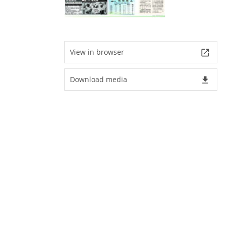
View in browser
launch
Download media
file_download