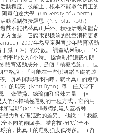
在活動程度、技能上﹐根本不能取代真正的
爾伯達大學（University of Alberta）
動系副教授羅思（Nicholas Roth）
些遊戲不能代替真正戶外、積極活動和體育
好的方面是﹐它讓電視機前的兒童消耗更多
ds Canada）2007年為兒童與青少年體育活動
減（D-）的分數。 調查結果顯示﹐10
之間平均投入6小時。 協會執行總裁布朗
在添加更多體育活動成分﹐是個「積極措施」。但
朗里格說﹕「可能在一些以舞蹈基礎的遊
在對屏幕揮舞網球拍時﹐就比真正的運動
da）的瑞安（Matt Ryan）稱﹐任天堂下
上運動﹐做體操、練瑜伽和鍛煉力量。 但
是人們保持積極運動的一種方式﹐它的用
動Sportball機構創建人蓋格爾
的分別是體力和心理活動的差異。 他說：「我認
完全不同的兩回事。體育技巧也完全不
網球拍﹐比真正的運動強度低得多。 （資