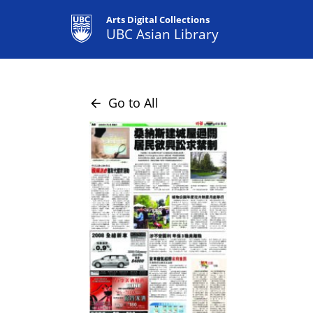
Arts Digital Collections
UBC Asian Library
Go to All
arrow_back