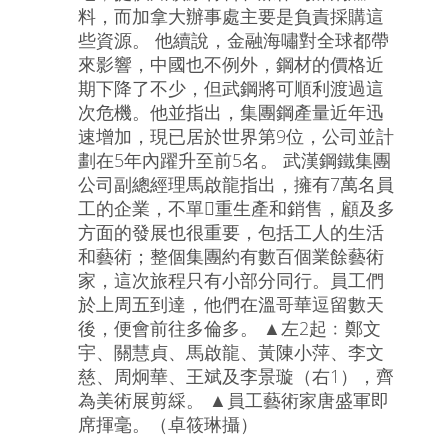
料，而加拿大辦事處主要是負責採購這
些資源。 他續說，金融海嘯對全球都帶
來影響，中國也不例外，鋼材的價格近
期下降了不少，但武鋼將可順利渡過這
次危機。他並指出，集團鋼產量近年迅
速增加，現已居於世界第9位，公司並計
劃在5年內躍升至前5名。 武漢鋼鐵集團
公司副總經理馬啟龍指出，擁有7萬名員
工的企業，不單重生產和銷售，顧及多
方面的發展也很重要，包括工人的生活
和藝術；整個集團約有數百個業餘藝術
家，這次旅程只有小部分同行。員工們
於上周五到達，他們在溫哥華逗留數天
後，便會前往多倫多。 ▲左2起﹕鄭文
宇、關慧貞、馬啟龍、黃陳小萍、李文
慈、周炯華、王斌及李景璇（右1），齊
為美術展剪綵。 ▲員工藝術家唐盛軍即
席揮毫。（卓筱琳攝）