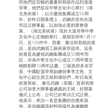
同他們近百幅的書畫和剪紙作品到達溫
哥華，他們並在中華文化中心舉行《湖
北美術展》，以示慶祝集團成立50周
年。於昨日開幕禮上，武鋼亦宣布在溫
市設立辦事處，以加強企業的業務發
展。 《湖北美術展》現於大溫哥華中華
文化中心文物館舉行，展期至明年1月10
日。近100件中、西畫、書法和剪紙的展
品，是由武鋼員工藝術家所提供。這美
術展是為慶祝武鋼集團成立50周年而
設，亦為中華文化中心成立35周年暨文
物館創辦10周年誌慶。三級政府多名官
員、中國駐溫哥華副總領事李文慈、文
化中心副主席王斌和僑領們，昨日為美
術展剪綵。 兼任武鋼（美國）貿易有限
公司加拿大辦事處總裁的王斌，於開幕
儀式上公布，公司已於卑詩正式註冊。
他表示，卑詩一直是集團的供應來源
地，提供鐵礦原材料和煤作為煉鋼燃