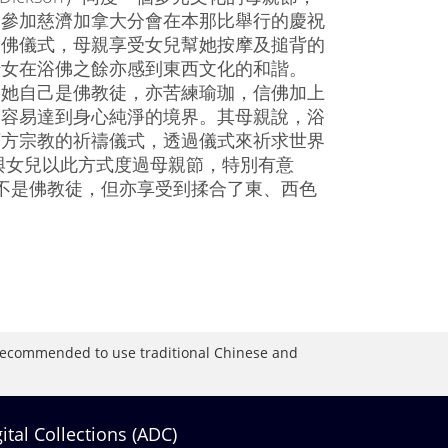
同參加慈濟加拿大分會在本那比舉行的慶祝
浴佛儀式，母親享受女兒幫她按摩及搥背的
母女在浴佛之餘亦感到東西文化的和諧。
，她自己是佛教徒，亦苦練瑜珈，信佛加上
更容易達到身心純淨的境界。其母親說，浴
西方宗教的祈禱儀式，透過儀式來祈求世界
與女兒以此方式度過母親節，特別有意
不是佛教徒，但亦享受到揉合了東、西色
is recommended to use traditional Chinese and
gital Collections (ADC)