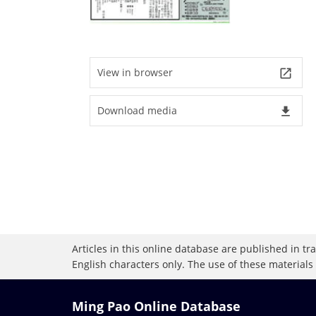
View in browser
launch
Download media
file_download
Articles in this online database are published in t
English characters only. The use of these materials
Ming Pao Online Database