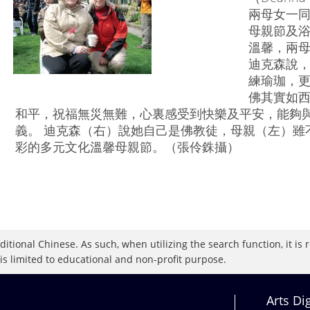
兩母女一
母親節及
溫馨，兩
迪克森說
練瑜珈，
佛其實如
和平，祝福無災無難，心裏感受到快樂及平安，能夠
義。 迪克森（右）說她自己是佛教徒，母親（左）雖
彩的多元文化溫馨母親節。（張伶銖攝）
raditional Chinese. As such, when utilizing the search function, it 
 is limited to educational and non-profit purpose.
Arts Di