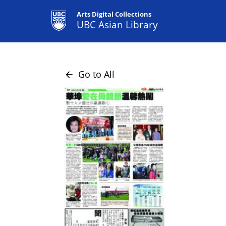
Arts Digital Collections
UBC Asian Library
Go to All
arrow_back