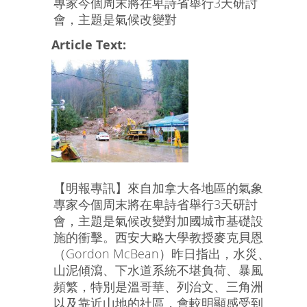
專家今個周末將在卑詩省舉行3天研討
會，主題是氣候改變對
Article Text:
【明報專訊】來自加拿大各地區的氣象
專家今個周末將在卑詩省舉行3天研討
會，主題是氣候改變對加國城市基礎設
施的衝擊。西安大略大學教授麥克貝恩
（Gordon McBean）昨日指出，水災、
山泥傾瀉、下水道系統不堪負荷、暴風
頻繁，特別是溫哥華、列治文、三角洲
以及靠近山地的社區，會較明顯感受到