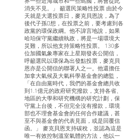
界一些近海城市和一些島國，將會從此
消失不見。」 籲選民策略性投票 由於今
天就是大選投票日，麥克貝恩說，為了
後代子孫想，在投票之前，要考慮到各
政黨的環保政綱。他不諱言地說，如果
哈珀保守黨繼續執政，將是一場環境大
災難，所以他支持策略性投票。 130多
位加國氣象專家在上星期發表公開信，
呼籲選民以環保為出發點投票，麥克貝
恩亦是公開信的聯署人之一。他還擔任
加拿大氣候及大氣科學基金會的總監，
「在自由黨時代，我們的基金會總共收
到1.1億元的政府研究撥款，支持各省、
地區的大學和研究機構的研究計劃，保
守黨上台後，不但完全沒有撥款，環境
部也不理會基金會的任何合作建議，甚
至不與基金會的代表見面，或是回覆信
函。」 麥克貝恩支持碳稅，並認為這是
唯一有效控制溫室氣體的方法，他以一