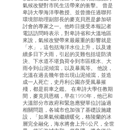
氣候改變對市民生活帶來的衝擊。 曾是
卑詩大學海洋學教授、並曾擔任過聯邦
環境部助理副部長的麥克貝恩是參加研
討會的專家之一。他昨日接受本報記者
電話訪問時表示，對卑詩省和大溫地區
來說，氣候改變帶來最嚴重的影響就是
「水」，這包括海洋水位上升，以及連
續多日下大雨，引起的災難包括堤防潰
決、下水道不堪負荷令到市區積水、大
雨令到山泥傾瀉，以及暴風等。 他說，
北溫在過去幾年曾出現山泥傾瀉，並造
成一人死亡，史丹利公園亦受風暴摧
殘，都是前車之鑑。 在卑詩大學任教期
間，麥克貝恩稱，早在1990年，他已和
大溫部分市政府和緊急應變單位討論過
相關問題，各城市也加強了基礎設施建
設，「如果氣候繼續暖化，格陵蘭的冰
層完全融化，海水將會上升6公尺，全世