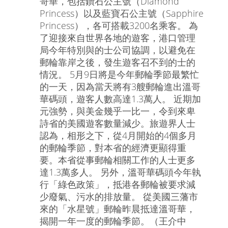
哥華，包括鑽石公主號（Diamond
Princess）以及藍寶石公主號（Sapphire
Princess），各可搭載3200名乘客。 為
了迎接來自世界各地的遊客，港口管理
局今年特別與的士公司協調，以避免在
郵輪靠岸之後，發生遊客召不到的士的
情況。 5月9日將是今年郵輪季節最繁忙
的一天，因為當天將有3艘郵輪進出溫哥
華碼頭，遊客人數高達1.3萬人。 近期加
元強勢，與美金幾乎一比一，令到來卑
詩省的美國遊客數量減少。旅遊界人士
認為，相形之下，從4月開始的4個多月
的郵輪季節，對本省的經濟更顯得重
要。本省從事郵輪相關工作的人士更多
達1.3萬多人。 另外，溫哥華碼頭今年執
行「綠色政策」，抵港各郵輪被要求減
少廢氣、污水的排放量。 從美國三藩市
來的「水星號」郵輪昨晨抵達溫哥華，
揭開一年一度的郵輪季節。（王介中