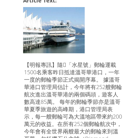
Article Text:
【明報專訊】隨「水星號」郵輪運載
1500名乘客昨日抵達溫哥華港口，一年
一度的郵輪季節正式揭開序幕。 據溫哥
華港口管理局估計，今年將有252艘郵輪
航次進出溫哥華港的兩個碼頭，遊客人
數高達85萬。 每年的郵輪季節亦是溫哥
華夏季旅遊的高峰期，港口管理局表
示，每一艘郵輪可為大溫地區帶來約200
萬元的收益。在所有252個郵輪航次中，
今年會有全世界兩艘最大的郵輪來到溫