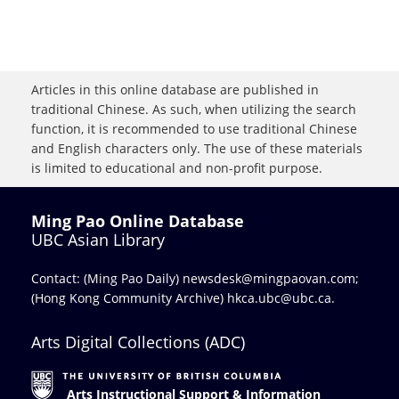
Articles in this online database are published in
traditional Chinese. As such, when utilizing the search
function, it is recommended to use traditional Chinese
and English characters only. The use of these materials
is limited to educational and non-profit purpose.
Ming Pao Online Database
UBC Asian Library
Contact: (Ming Pao Daily)
newsdesk@mingpaovan.com
;
(Hong Kong Community Archive)
hkca.ubc@ubc.ca
.
Arts Digital Collections (ADC)
Arts Instructional Support & Information