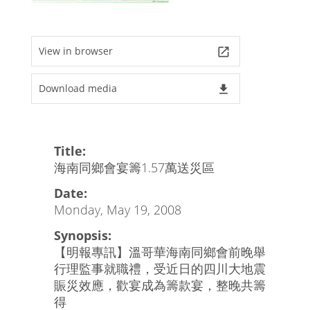
View in browser
launch
Download media
file_download
Title:
海南同鄉會宴籌1.57萬送災區
Date:
Monday, May 19, 2008
Synopsis:
【明報專訊】溫哥華海南同鄉會前晚舉
行理監事就職禮，受近日的四川大地震
賑災效應，歡宴成為籌款宴，整晚共籌
得