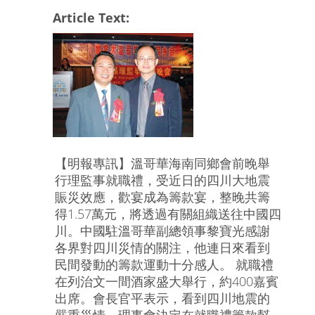
Article Text:
【明報專訊】溫哥華海南同鄉會前晚舉
行理監事就職禮，受近日的四川大地震
賑災效應，歡宴成為籌款宴，整晚共籌
得1.57萬元，將透過有關組織送往中國四
川。中國駐溫哥華副總領事黎寶光感謝
各界對四川災情的關注，他連日來看到
民間發動的籌款運動十分感人。 就職禮
在列治文一間酒家盛大舉行，約400嘉賓
出席。會長官平表示，看到四川地震的