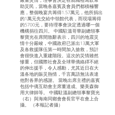
嚴重災情，理事會決定在就職禮籌款幫
助災民，當晚各嘉賓及會員們都積極響
應，整個晚宴共籌得1.57萬元，他所捐出
的1萬元先交給中領館代表，而現場籌得
的5700元，要待理事會決定透過哪一個
機構捐往四川。 中國駐溫哥華副總領事
黎寶光在席間致辭表示，四川的地震災
情十分嚴峻，中國政府已派出13萬大軍
及各救援隊伍第一時間加入搶救，預計
會很快進入重建階段。這次的災情雖然
慘重，但國際社會及全球華僑絡繹不絕
的伸出援手，令人感動，尤其近日在大
溫各地的賑災熱情，千言萬語無法表達
他對各界的感謝。 當晚出席主禮的嘉賓
包括中僑互助會主席董達成、樂美森御
用大律師等。 中國駐溫副總領事黎寶光
（右）與海南同鄉會會長官平在會上合
攝。 （本報記者攝）