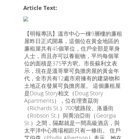
Article Text:
【明報專訊】溫市中心一棟9層樓的廉租
屋昨日正式開幕，這個位在黃金地區的
廉租屋共有45個單位，住戶全部是單身
人士，而且亦可以養寵物，平均每個單
位的面積是375平方呎。市長蘇利文表
示，現在是溫哥華可負擔房屋的黃金年
代，全市共有12處市府擁有的建築物和
土地正在發展可負擔房屋。 這個廉租屋
是Doug Story柏文（Doug Story
Apartments），位在理查茲街
（Richards St.）700號路段、洛遜街
（Robson St.）與喬治亞街（Georgia
St.）之間，隔鄰就是一間高級酒店，與
太平洋中心商場相距只有一條街。 住戶
艾伯森（Phyllis Albertson）表示，她在