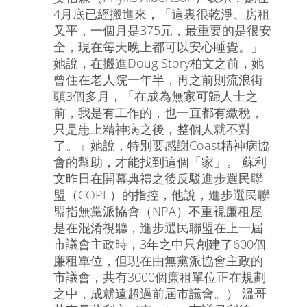
4月底已經搬進來，「這裏很乾淨、房租
又平，一個月是375元，最重要的是很安
全，現在每天晚上都可以安心睡覺。」
她說，在搬進Doug Story柏文之前，她
曾住在老人院一年半，再之前則流浪街
頭3個多月，「在成為無家可歸人士之
前，我是有工作的，也一直都有繳稅，
只是患上精神病之後，整個人就不對
了。」她說，特別要感謝Coast精神病協
會的幫助，才能找到這個「家」。 蘇利
文昨日在開幕典禮之後反駁進步選民聯
盟（COPE）的指控，他說，進步選民聯
盟指無黨派協會（NPA）不重視廉租屋
是在混淆視聽，進步選民聯盟在上一屆
市議會主政時，3年之中只創建了600個
廉租單位，但現在由無黨派協會主政的
市議會，共有3000個廉租單位正在規劃
之中，成就遠超過前屆市議會。） 溫哥