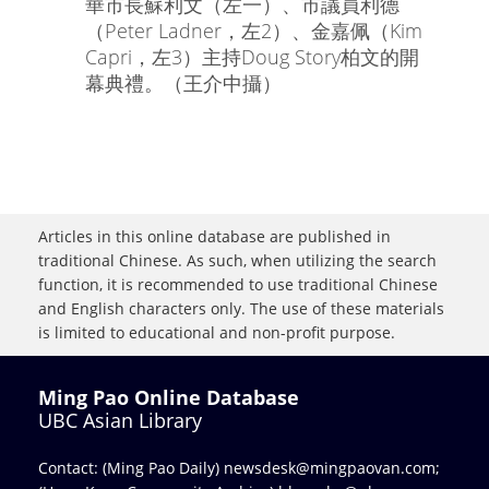
華市長蘇利文（左一）、市議員利德
（Peter Ladner，左2）、金嘉佩（Kim
Capri，左3）主持Doug Story柏文的開
幕典禮。（王介中攝）
Articles in this online database are published in
traditional Chinese. As such, when utilizing the search
function, it is recommended to use traditional Chinese
and English characters only. The use of these materials
is limited to educational and non-profit purpose.
Ming Pao Online Database
UBC Asian Library
Contact: (Ming Pao Daily)
newsdesk@mingpaovan.com
;