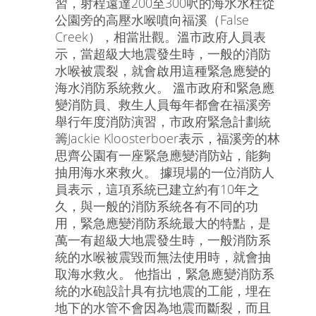
習，射程遠達200至300呎的海水水柱從
公園旁的高壓水喉噴向福溪（False
Creek），相當壯觀。溫市政府人員表
示，當超級大地震發生時，一般的消防
水喉被震裂，就會啟用這種緊急應變的
海水消防系統救火。 溫市政府和緊急應
變消防員、救生人員每年都會在福溪旁
舉行年度消防演習，市政府緊急計劃統
籌Jackie Kloosterboer表示，福溪旁的林
思齊公園有一座緊急應變消防站，能夠
抽用海水來救火。 據現場的一位消防人
員表示，這項系統已建立約有10年之
久，與一般的消防系統各有不同的功
用，緊急應變消防系統最大的特點，是
萬一有超級大地震發生時，一般消防系
統的水喉被震毀而無法使用時，就會抽
取海水救火。 他指出，緊急應變消防系
統的水砲設計具有抗地震的工能，埋在
地下的水管不會因為地震而斷裂，而且