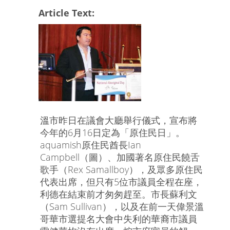
Article Text:
溫市昨日在議會大廳舉行儀式，宣布將
今年的6月16日定為「原住民日」。
aquamish原住民酋長Ian
Campbell（圖）、加國著名原住民饒舌
歌手（Rex Samallboy），及眾多原住民
代表出席，但只有5位市議員全程在座，
利德在結束前才匆匆趕至。市長蘇利文
（Sam Sullivan），以及在前一天偉景溫
哥華市選提名大會中失利的華裔市議員