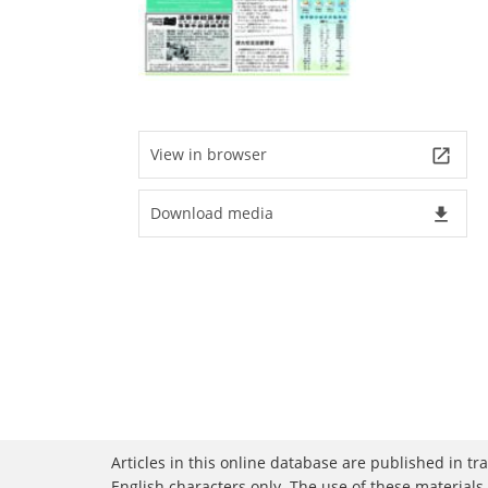
View in browser
launch
Download media
file_download
Articles in this online database are published in t
English characters only. The use of these materials