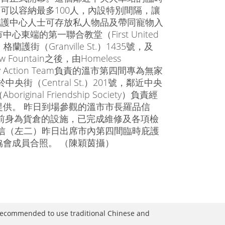
可以容納最多100人，內設特別間隔，讓
庇護中心人士可存放私人物品及帶同寵物入
中心東端的第一聯合教堂（First United
、格蘭護街（Granville St.）1435號，及
New Fountain之後，由Homeless
cy Action Team負責的溫市第四間專為無家
（Central St.）201號，鄰近中央
al Friendship Society）負責經
金會提供。 昨日到場參觀的溫市市長羅品信
，這個前身為貨倉的設施，已完成維修及各項檢
信（左二）昨日出席市內第四間臨時庇護
會成員合照。 （陳穎茵攝）
is recommended to use traditional Chinese and