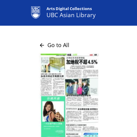
Arts Digital Collections
UBC Asian Library
Go to All
arrow_back