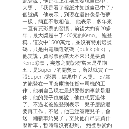
鮑登說，他是在上星期五發現自己中了
大獎，「我是看了報紙才知道自己中了7
個號碼」他表示，到現在還好像是做夢
一樣，簡直不敢相信。 他表示，多年來
一直有買彩票的習慣，前後大約有20多
年，最大獎是中了400元的Keno。 鮑登
稱，這次中1500萬元，並沒有特別選號
碼，只是由電腦選號碼（quick pick）。
他笑說，買彩票的當天本來只是要買
Keno彩票，突然之間記得當天是星期
五，是Super 7的開獎日，所以就買了一
張Super 7彩票，結果中了大獎。 57歲
的鮑登在一間倉庫擔任貨車司機的工
作，他稱自己現在最想要做的事就是退
休，他的兒子也笑說，他也想要退休
了。不過老爸鮑登則表示，兒子應該還
要再工作，不過，他已經答應兒子，會
送一輛新車給兒子，至於他自己要買什
麼新車，暫時還沒有想到。 鮑登熱愛釣