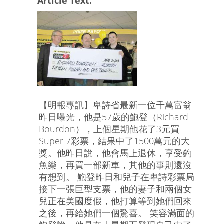
Article Text:
【明報專訊】卑詩省最新一位千萬富翁
昨日曝光，他是57歲的鮑登（Richard
Bourdon），上個星期他花了3元買
Super 7彩票，結果中了1500萬元的大
獎。他昨日說，他會馬上退休，享受釣
魚樂，再買一部新車，其他的事則還沒
有想到。 鮑登昨日和兒子在卑詩彩票局
接下一張巨型支票，他的妻子和兩個女
兒正在美國度假，他打算等到她們回來
之後，再給她們一個驚喜。 笑容滿面的