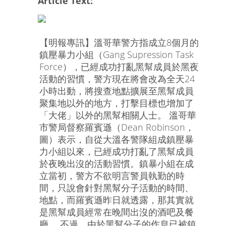
Article Text:
【明報專訊】溫哥華警方指成立8個月的
鎮壓暴力小組（Gang Supression Task
Force），已經成功打亂黑幫成員於黑夜
活動的習慣，警方現在將會改為全天24
小時出動，將搜查地點擴展至黑幫成員
聚集地以外的地方，打擊目標也增加了
「大佬」以外的黑幫相關人士。 溫哥華
市警局督察羅賓遜（Dean Robinson，
圖）表示，自從大溫各警隊組成鎮壓暴
力小組以來，已經成功打亂了黑幫成員
於夜晚出沒的活動習慣。鎮暴小組在成
立當初，警方不欲明言警員執勤的時
間，只說會針對黑幫分子活動的時間、
地點，而羅賓遜昨日就透露，那其實就
是黑幫成員經常在晚間出沒的酒吧及餐
廳。 不過，由於黑幫分子的作息已被鎮