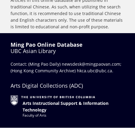
Articles in this online database are published in
traditional Chinese. As such, when utilizing the search
function, it is recommended to use traditional Chinese
and English characters only. The use of these materials
is limited to educational and non-profit purpose.
Ming Pao Online Database
UBC Asian Library
Contact: (Ming Pao Daily)
newsdesk@mingpaovan.com
;
(Hong Kong Community Archive)
hkca.ubc@ubc.ca
.
Arts Digital Collections (ADC)
Arts Instructional Support & Information
Technology
Faculty of Arts