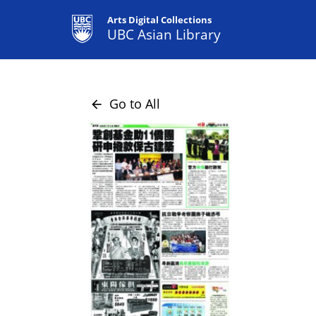
Arts Digital Collections
UBC Asian Library
Go to All
arrow_back