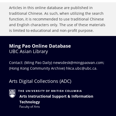
Articles in this online database are published in
traditional Chinese. As such, when utilizing the search
function, it is recommended to use traditional Chinese
and English characters only. The use of these materials
is limited to educational and non-profit purpose.
Ming Pao Online Database
UBC Asian Library
Contact: (Ming Pao Daily)
newsdesk@mingpaovan.com
;
(Hong Kong Community Archive)
hkca.ubc@ubc.ca
.
Arts Digital Collections (ADC)
Arts Instructional Support & Information
Technology
Faculty of Arts