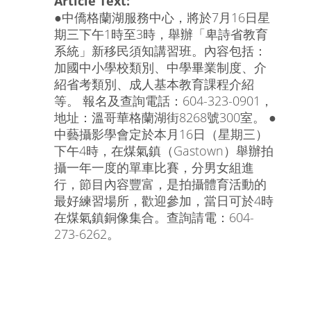
Article Text:
●中僑格蘭湖服務中心，將於7月16日星
期三下午1時至3時，舉辦「卑詩省教育
系統」新移民須知講習班。內容包括：
加國中小學校類別、中學畢業制度、介
紹省考類別、成人基本教育課程介紹
等。 報名及查詢電話：604-323-0901，
地址：溫哥華格蘭湖街8268號300室。 ●
中藝攝影學會定於本月16日（星期三）
下午4時，在煤氣鎮（Gastown）舉辦拍
攝一年一度的單車比賽，分男女組進
行，節目內容豐富，是拍攝體育活動的
最好練習場所，歡迎參加，當日可於4時
在煤氣鎮銅像集合。查詢請電：604-
273-6262。