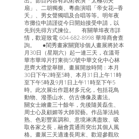
出。節目內容有武術表演「太極功夫
扇」、二胡獨奏、粵曲演唱「帝女花─香
夭」、男女聲獨唱及合唱等等。明年夜
市攤位申請謹從今日開始接受申請，以
先到先得方式揀位。 有關華埠夜市詳
情，歡迎致電 604-682-8998 華埠商會查
詢。 ●閨秀畫家關寶珍個人畫展將於本
月30日（星期六）起一連三天，在溫哥
華市華埠片打東街50號中華文化中心林
思齊大禮堂舉辦。畫展開放時間﹕本月
30日下午2時至5時、本月31日上午11時
至下午5時及9月1日上午11時至下午5
時。此次展出作題材多元化，包括花鳥
動物、潑墨山水、仿古佛像及書法。
關女士繪畫三十餘年，先後隨黃磊生、
周士心及顧媚等大師習藝。作品筆法純
熟、色彩豐富調和、意境淋漓盡致、吸
取各家之長，融會貫通而突出其個人風
格。畫展三天適逢長周末、歡迎參觀欣