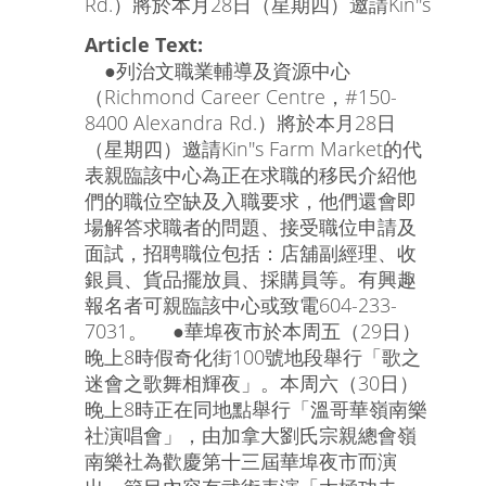
Rd.）將於本月28日（星期四）邀請Kin''s
Article Text:
●列治文職業輔導及資源中心
（Richmond Career Centre，#150-
8400 Alexandra Rd.）將於本月28日
（星期四）邀請Kin''s Farm Market的代
表親臨該中心為正在求職的移民介紹他
們的職位空缺及入職要求，他們還會即
場解答求職者的問題、接受職位申請及
面試，招聘職位包括：店舖副經理、收
銀員、貨品擺放員、採購員等。有興趣
報名者可親臨該中心或致電604-233-
7031。 ●華埠夜市於本周五（29日）
晚上8時假奇化街100號地段舉行「歌之
迷會之歌舞相輝夜」。本周六（30日）
晚上8時正在同地點舉行「溫哥華嶺南樂
社演唱會」，由加拿大劉氏宗親總會嶺
南樂社為歡慶第十三屆華埠夜市而演