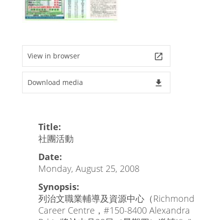
View in browser
launch
Download media
file_download
Title:
社團活動
Date:
Monday, August 25, 2008
Synopsis:
列治文職業輔導及資源中心（Richmond
Career Centre，#150-8400 Alexandra