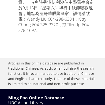
賞。 ●卑詩香港伊利沙伯中學舊生會定
於9月13日（星期六）舉行中秋節聯歡晚
會，地點為溫哥華麒麟酒家，詳情請致
電﹕Wendy Liu 604-298-6384，Kitty
Chong 604-325-3320，或Ellen Ip 604-
278-1697。
Articles in this online database are published in
traditional Chinese. As such, when utilizing the search
function, it is recommended to use traditional Chinese
and English characters only. The use of these materials
is limited to educational and non-profit purpose.
Ming Pao Online Database
UBC Asian Library