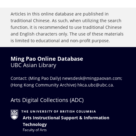
Articles in this online database are published in
traditional Chinese. As such, when utilizing the search
function, it is recommended to use traditional Chinese
and English characters only. The use of these materials
is limited to educational and non-profit purpose.
Ming Pao Online Database
UBC Asian Library
Contact: (Ming Pao Daily)
newsdesk@mingpaovan.com
;
(Hong Kong Community Archive)
hkca.ubc@ubc.ca
.
Arts Digital Collections (ADC)
Arts Instructional Support & Information
Technology
Faculty of Arts