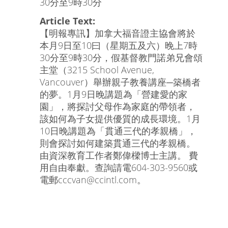
30分至9時30分
Article Text:
【明報專訊】加拿大福音證主協會將於
本月9日至10曰（星期五及六）晚上7時
30分至9時30分，假基督教門諾弟兄會頌
主堂（3215 School Avenue,
Vancouver）舉辦親子教養講座─築橋者
的夢。1月9日晚講題為「營建愛的家
園」，將探討父母作為家庭的帶領者，
該如何為子女提供優質的成長環境。1月
10日晚講題為「貫通三代的孝親橋」，
則會探討如何建築貫通三代的孝親橋。
由資深教育工作者鄭偉樑博士主講。 費
用自由奉獻。查詢請電604-303-9560或
電郵cccvan@ccintl.com。