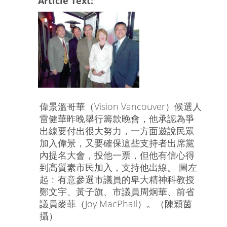
Article Text:
偉景溫哥華（Vision Vancouver）候選人
雷健華昨晚舉行籌款晚會，他承認為爭
出線要付出很大努力，一方面遊說民眾
加入偉景，又要確保這些支持者出席黨
內提名大會，投他一票，但他有信心得
到高質素市民加入，支持他出線。 圖左
起﹕有意參選市議員的卑大精神科教授
鄭文宇、黃子旗、市議員周炯華、前省
議員麥菲（Joy MacPhail）。（陳穎茵
攝）