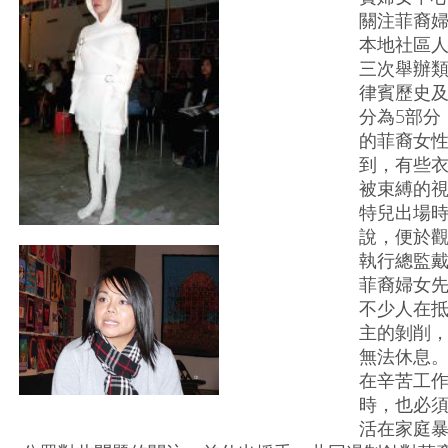
關注菲裔
本地社區人
三次舉辦
律賓歷史及
分為5部分
的菲裔女
到，有些
被束縛的
特兒出場
說，便於觀
執行總監戴安
菲裔婦女
不少人在
主的剝削，
無法休息。
在辛苦工
時，也必
活在家庭