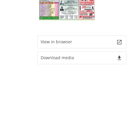
View in browser
launch
Download media
file_download