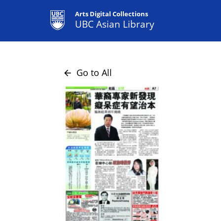
Arts Digital Collections
UBC Asian Library
Go to All
arrow_back