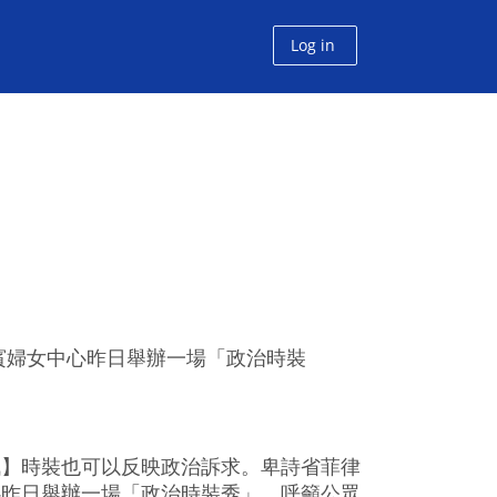
Log in
賓婦女中心昨日舉辦一場「政治時裝
訊】時裝也可以反映政治訴求。卑詩省菲律
心昨日舉辦一場「政治時裝秀」，呼籲公眾