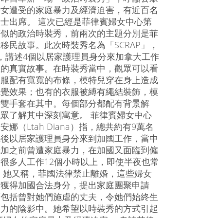
婦女遭受的家庭暴力及經濟迫害，有近百名
士出席。 這次已經是菲律賓婦女中心第
類似的政治時裝秀，前兩次的主題分別是菲
移民故事。此次時裝秀名為「SCRAP」，
，講述4個以居家護理員身分來加拿大工作
性的真實故事。在時裝秀當中，觀眾可以看
衣服配有寬寬的布條，模特兒穿在身上造成
視覺效果；也有的衣服被縛有繩結裝飾，模
時雙手套在其中。每個部分都配有背景解
眾了解其中深刻寓意。 菲律賓婦女中心
娜（Ltah Diana）指，總共約有9萬名
先後以居家護理員身分來到加國工作，當中
抵加之前曾遭家庭暴力，在加國又面臨到僱
很多人工作12個小時以上，即使半夜也常
 她又稱，菲國法律禁止離婚，這些婦女
作獲得加國合法身分，提出家庭團聚申請
須包括曾對她們施虐的丈夫，令她們始終生
暴力的陰影中。她希望以時裝秀的方式引起