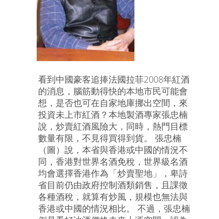
看到中國豪客追捧法國拉菲2008年紅酒
的消息，腦筋動得快的本地市民可能會
想，是否也可在自家地庫挪出空間，來
投資未上市紅酒？本地製酒專家張忠楠
說，炒賣紅酒風險大，同時，熱門目標
數量有限，不見得買得到貨。 張忠楠
（圖）說，本省與香港或中國的情況不
同，香港對世界名酒免稅，世界級名酒
均會選擇香港作為「炒賣聖地」，卑詩
省目前仍由政府控制酒類銷售，且課徵
各種酒稅，就算有炒風，規模也無法與
香港或中國的情況相比。 不過，張忠楠