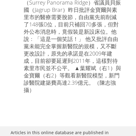
（Surrey Panorama Ridge）省議員貝振
國（Jagrup Brar）昨日批評金寶爾與素
里市的醫療需要脫節，自由黨先前削減
了148張位，目前只補回70多張，但對
外公布消息時，竟假裝是新設床位。他
說﹕「這是一個笑話！」 他又批評自由
黨未能完全掌握新醫院的規模，又不斷
更改設計，原先的承諾是在2009年建
成，目前卻要延遲到2011年，這樣對待
素里市民並不公平。 ▲葉耀斌（右1）與
金寶爾（右2）等觀看新醫院模型，新門
診醫院建築費高達2.39億元。（陳志強
攝）
Articles in this online database are published in