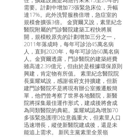
住，擴建設施是為應付未來15至20年的
需要。計劃中增加73張緊急床位，升幅
達17%。此外洗腎服務倍增，急症室的
規模會擴張3倍。 金寶爾又說，素里紀念
醫院附屬的門診醫院建築工程快將展
開，規模較原先的計劃增加三分之一，
2011年落成時，每年可診治45萬名病
人，直到2020年，每年可診治60萬名病
人。金寶爾透露，門診醫院的建築經費
雖高達2.39億元，但由於是根據環保原則
興建，肯定物有所值。 素里紀念醫院院
長葉耀斌說，感謝省府支持擴建，但新
建門診醫院不是將現有辦公室搬遷般簡
單，他們曾考察了世界各地醫院，新醫
院將採集最佳運作形式，建成後將會成
為同類醫院的典範。葉耀斌認為增加70
多張緊急護理位意義重大，但素里人口
迅速增長，縱使新醫院建成後，還是未
能追上需求。 新民主黨素里全景嶺