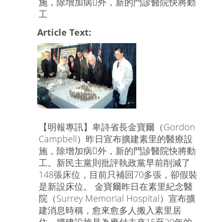
施，除增加病外，新的門診醫院快將動
工
Article Text:
【明報專訊】卑詩省長金寶爾（Gordon
Campbell）昨日宣布擴建素里的醫療設
施，除增加病外，新的門診醫院快將動
工。新民主黨則批評執政黨早前削減了
148張床位，目前只補回70多張，卻假裝
是新設床位。 金寶爾昨日在素里紀念醫
院（Surrey Memorial Hospital）宣布擴
建消息時稱，愈來愈多人搬入素里居