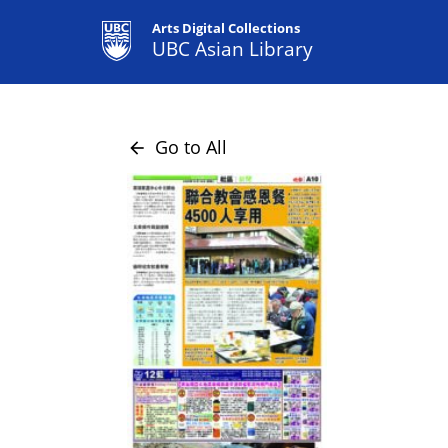
Arts Digital Collections
UBC Asian Library
Go to All
arrow_back