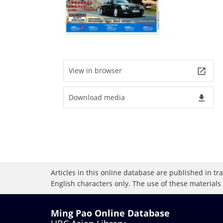
View in browser
launch
Download media
file_download
Articles in this online database are published in t
English characters only. The use of these materials
Ming Pao Online Database