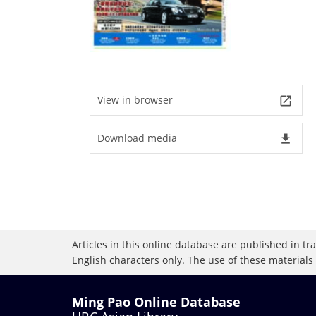
View in browser
launch
Download media
file_download
Articles in this online database are published in t
English characters only. The use of these materials
Ming Pao Online Database