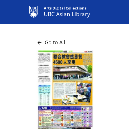
Arts Digital Collections
UBC Asian Library
Go to All
arrow_back