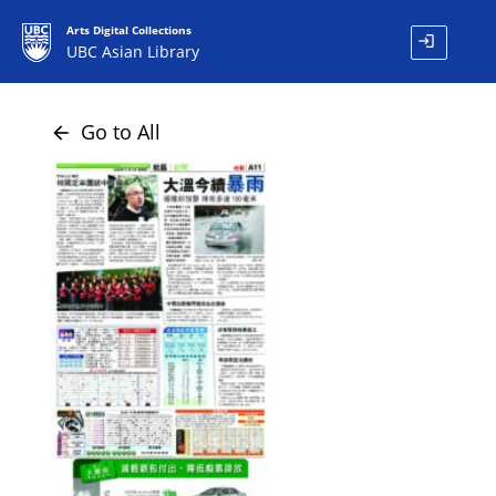
Arts Digital Collections
login
UBC Asian Library
Go to All
arrow_back