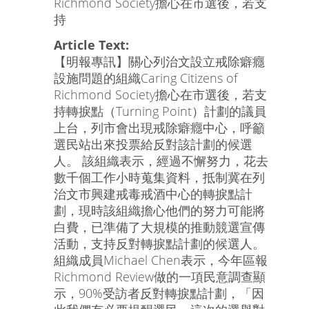
Richmond Society擔心在市選後，若支
持
Article Text:
【明報專訊】關心列治文設立戒除癖癮
設施問題的組織Caring Citizens of
Richmond Society擔心在市選後，若支
持轉捩點（Turning Point）計劃的議員
上台，列市會出現戒除癖癮中心，呼籲
選民站出來投票給反對該計劃的候選
人。 該組織表示，經過不懈努力，花去
數千個工作小時蒐集資料，抵制冀在列
治文市興建戒毒戒酒中心的轉捩點計
劃，現時該組織擔心他們的努力可能將
白費，已準備了大規模的推動競選宣傳
活動，支持反對轉捩點計劃的候選人。
組織成員Michael Chen表示，今年區報
Richmond Review做的一項民意調查顯
示，90%受訪者反對轉捩點計劃，「因