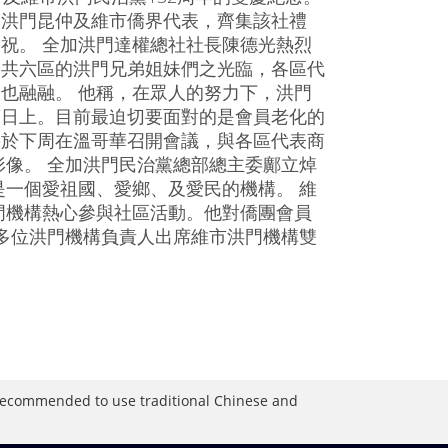
的洪門昆仲及維市僑界代表，齊集該社禮
祝。 全加洪門達權總社社長陳德光熱烈
國共六區的洪門兄弟姐妹們之光臨，各區代
也融融。 他稱，在眾人的努力下，洪門
蒸日上。目前最迫切要面對的是會員老化的
將於下周在溫哥華召開會議，與各區代表商
像。 全加洪門民治黨總部總主委鄺立焯
一個愛祖國、愛鄉、及愛民的機構。 維
門機構熱心參與社區活動。他對僑團會員
多位洪門機構負責人出席維市洪門機構雙
）
is recommended to use traditional Chinese and