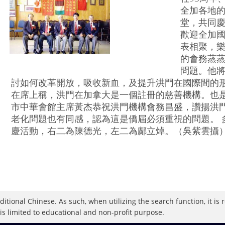
全加各地
堂，共同慶
歡迎全加
表相聚，樂
的會務蒸
問題。他
討如何改革開放，吸收新血，及提升洪門在國際間的形
在席上稱，洪門在加拿大是一個註冊的慈善機構。也是
市中華會館主席黃杰恭祝洪門機構會務昌盛，讚揚洪
老化問題也有同感，認為這是僑屆必須重視的問題。 
慶活動，右二為陳德光，左二為鄺立焯。（吳紫雲攝
raditional Chinese. As such, when utilizing the search function, it 
 is limited to educational and non-profit purpose.