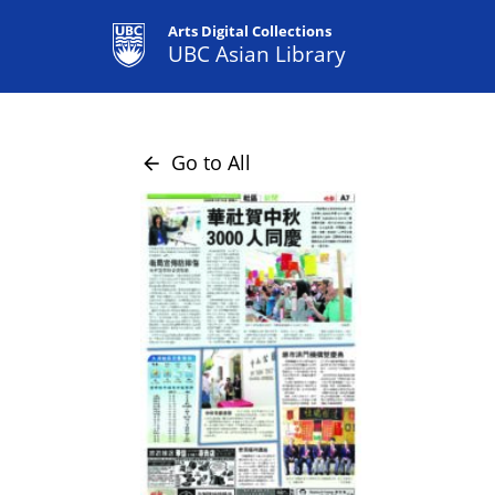
Arts Digital Collections
UBC Asian Library
Go to All
arrow_back